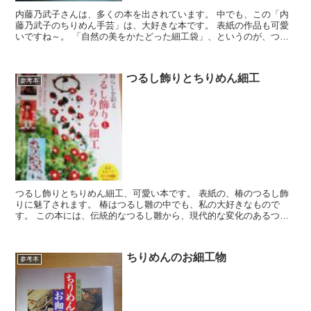
内藤乃武子さんは、多くの本を出されています。 中でも、この「内
藤乃武子のちりめん手芸」は、大好きな本です。 表紙の作品も可愛
いですね～。 「自然の美をかたどった細工袋」、というのが、つる
し雛に通じます。 梅の花、こんぺいとう...
つるし飾りとちりめん細工
参考本
つるし飾りとちりめん細工、可愛い本です。 表紙の、椿のつるし飾
りに魅了されます。 椿はつるし雛の中でも、私の大好きなもので
す。 この本には、伝統的なつるし雛から、現代的な変化のあるつる
し雛まで、掲載されています。 そして、うさぎ...
ちりめんのお細工物
参考本