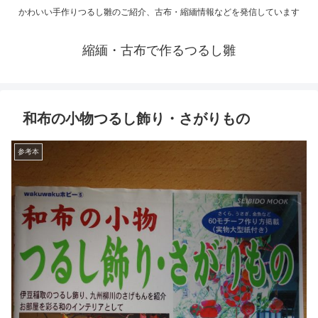
かわいい手作りつるし雛のご紹介、古布・縮緬情報などを発信しています
縮緬・古布で作るつるし雛
和布の小物つるし飾り・さがりもの
参考本