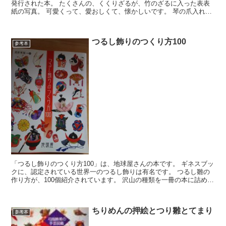
発行された本。 たくさんの、くくりざるが、竹のざるに入った表表
紙の写真。 可愛くって、愛おしくて、懐かしいです。 琴の爪入れ
や、袋物が多く掲載されています。 琴...
つるし飾りのつくり方100
参考本
「つるし飾りのつくり方100」は、地球屋さんの本です。 ギネスブッ
クに、認定されている世界一のつるし飾りは有名です。 つるし雛の
作り方が、100個紹介されています。 沢山の種類を一冊の本に詰め込
んであります。 作品に使われている...
ちりめんの押絵とつり雛とてまり
参考本