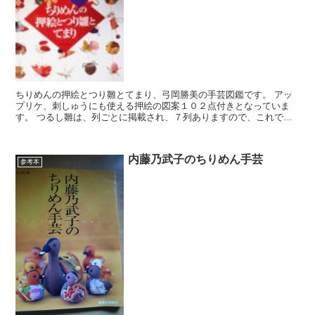
ちりめんの押絵とつり雛とてまり、弓岡勝美の手芸図鑑です。 アッ
プリケ、刺しゅうにも使える押絵の図案１０２点付きとなっていま
す。 つるし雛は、列ごとに掲載され、７列ありますので、これで、
全部一通りのつるし雛が出来て、つるせるようになり...
内藤乃武子のちりめん手芸
参考本