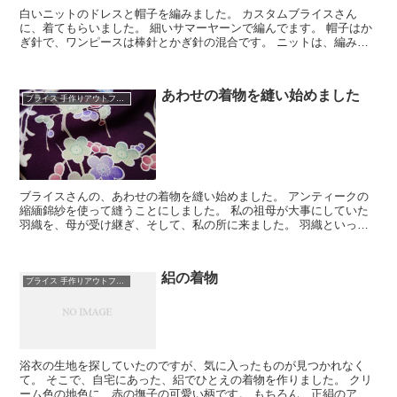
白いニットのドレスと帽子を編みました。 カスタムブライスさん
に、着てもらいました。 細いサマーヤーンで編んでます。 帽子はか
ぎ針で、ワンピースは棒針とかぎ針の混合です。 ニットは、編み図
を工夫して、ブライスさんのサイズで編み...
あわせの着物を縫い始めました
ブライス 手作りアウトフィット
ブライスさんの、あわせの着物を縫い始めました。 アンティークの
縮緬錦紗を使って縫うことにしました。 私の祖母が大事にしていた
羽織を、母が受け継ぎ、そして、私の所に来ました。 羽織といって
も、振袖の上に着る、袖の長い羽織でした。 たぶ...
絽の着物
ブライス 手作りアウトフィット
浴衣の生地を探していたのですが、気に入ったものが見つかれなく
て。 そこで、自宅にあった、絽でひとえの着物を作りました。 クリ
ーム色の地色に、赤の撫子の可愛い柄です。 もちろん、正絹のアン