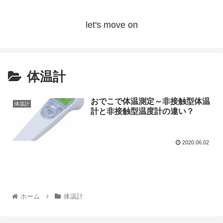
let's move on
体温計
おでこで体温測定～非接触型体温
体温計
計と非接触型温度計の違い？
2020.06.02
ホーム
体温計