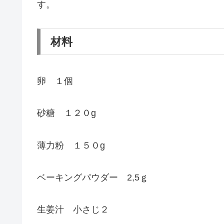
す。
材料
卵 １個
砂糖 １２０g
薄力粉 １５０g
ベーキングパウダー 2,5ｇ
生姜汁 小さじ２