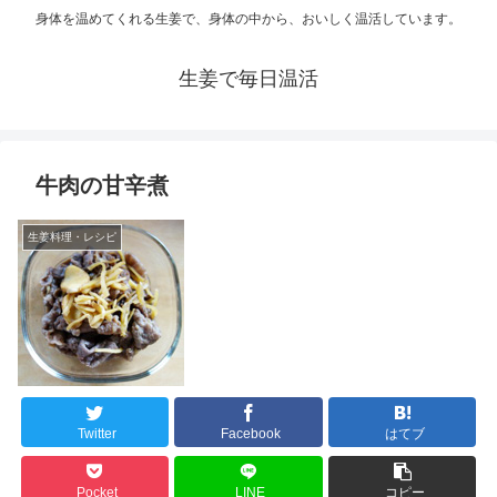
身体を温めてくれる生姜で、身体の中から、おいしく温活しています。
生姜で毎日温活
牛肉の甘辛煮
生姜料理・レシピ
Twitter
Facebook
はてブ
Pocket
LINE
コピー