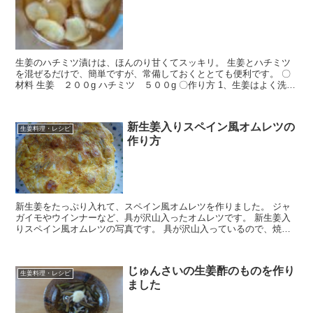
生姜のハチミツ漬けは、ほんのり甘くてスッキリ。 生姜とハチミツ
を混ぜるだけで、簡単ですが、常備しておくととても便利です。 〇
材料 生姜 ２００g ハチミツ ５００g 〇作り方 1、生姜はよく洗っ
て、皮の汚い所だけ除き、水分を...
新生姜入りスペイン風オムレツの
生姜料理・レシピ
作り方
新生姜をたっぷり入れて、スペイン風オムレツを作りました。 ジャ
ガイモやウインナーなど、具が沢山入ったオムレツです。 新生姜入
りスペイン風オムレツの写真です。 具が沢山入っているので、焼く
のが少し難しかったです。 材料 卵 ４個 ...
じゅんさいの生姜酢のものを作り
生姜料理・レシピ
ました