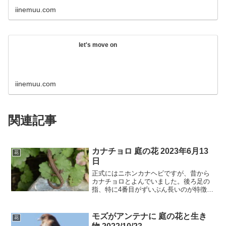
iinemuu.com
let's move on
iinemuu.com
関連記事
カナチョロ 庭の花 2023年6月13
花
日
正式にはニホンカナヘビですが、昔から
カナチョロとよんでいました。後ろ足の
指、特に4番目がずいぶん長いのが特徴的
です。ヤモリ窓ガラスに張り付いて明か
りに引かれて飛んでくる虫の捕食中。ヤ
モリの手足には吸盤はなく非常に細かい
モズがアンテナに 庭の花と生き
花
毛がそれぞれの足荷役5...