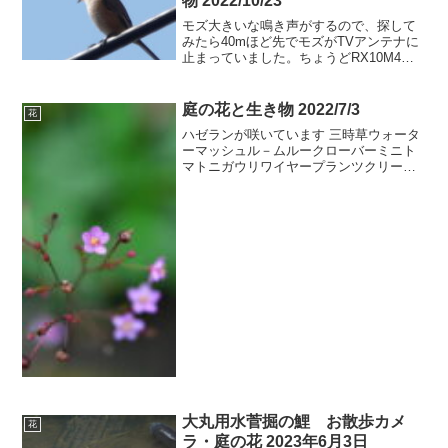
物 2022/10/23
モズ大きいな鳴き声がするので、探して
みたら40mほど先でモズがTVアンテナに
止まっていました。ちょうどRX10M4で
花を撮っていたので、デジタルズームで
目一杯拡大してモズを撮影してみまし
た。下の写真は2400mmのデジタルズー
庭の花と生き物 2022/7/3
花
ムで撮ったもの...
ハゼランが咲いています 三時草ウォータ
ーマッシュル－ムルークローバーミニト
マトニガウリワイヤープランツクリーピ
ングタイムペチュニアクレマチスアプテ
ニアクロコスミア半夏生チェリーセージ
モンシロチョウマルハマンネングサマン
ネングサノコギリソウバ...
大丸用水菅掘の鯉 お散歩カメ
花
ラ・庭の花 2023年6月3日