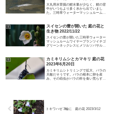
大丸用水菅掘の鯉水量が少なく、鯉の背
中がいつもより多く水から出ていまし
た。三時草ウォーターマッシュルームイ
チゴミニトマトアマリリス2日の嵐のよう
な天気で茎が折れてしまいました。棒で
補強しました。ルークローバークレマチ
スイセンの蕾が開いた 庭の花と
花
スサボテンマルハマンネン...
生き物 2022/11/22
スイセンの蕾が開いた三時草ウォーター
マッシュルームワイヤープランツイチゴ
グリーンネックレスヒメツルソバサルビ
アコーラルニンフチェリーセージコセン
ダングササボテンランタナマルハマンネ
ングサレースラベンダーヤブミョウガサ
カミキリムシとカマキリ 庭の花
花
ルノコシカケローズマリー...
2023年6月20日
カミキリムシトリミングで拡大、バラの
天敵だそうです。バラの根本に卵を産
み、その幼虫がバラの幹を食い荒らすそ
うです。すごい顎をしています。バラに
とっては迷惑なゴマダラカミキリムシで
すが、福島の三春町のホームページによ
ると、この虫がいないと森の...
トキワハゼ 3輪に 庭の花 2023/3/12