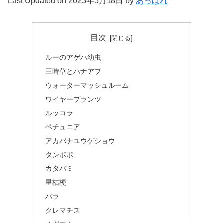
Last Updated on 2023年5月18日 by
あっぱれ
目次
ルーのアゲハ幼虫
三時草とハナアブ
ウォーターマッシュルーム
ワイヤープランツ
ルッコラ
ペチュニア
アカバナユウゲショウ
タンポポ
カタバミ
星桔梗
バラ
クレマチス