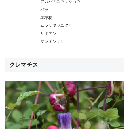
アカバナユウゲショウ
バラ
星桔梗
ムラサキツユクサ
サボテン
マンネングサ
クレマチス