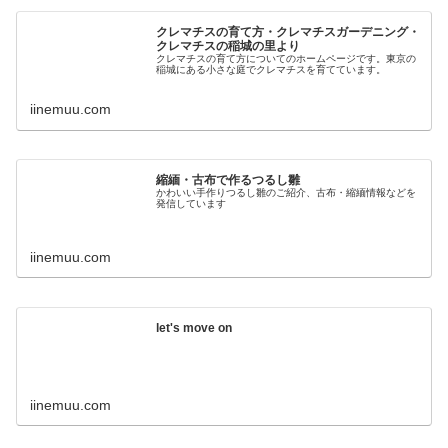
クレマチスの育て方・クレマチスガーデニング・
クレマチスの稲城の里より
クレマチスの育て方についてのホームページです。東京の
稲城にある小さな庭でクレマチスを育てています。
iinemuu.com
縮緬・古布で作るつるし雛
かわいい手作りつるし雛のご紹介、古布・縮緬情報などを
発信しています
iinemuu.com
let's move on
iinemuu.com