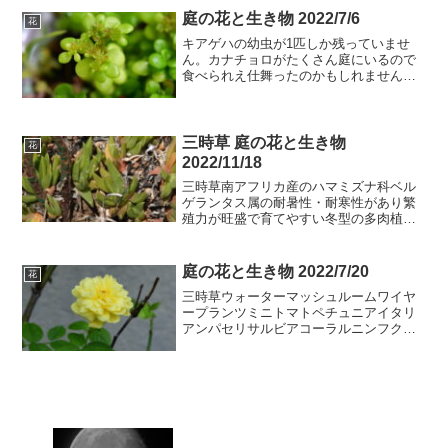
庭の花と生き物 2022/7/6
花
キアゲハの幼虫が1匹しか残っていませ
ん。カナチョロがたくさん庭にいるので
食べられえ仕舞ったのかもしれません。
カナチョロは芋虫が大好物だそうです。
最後の一匹、無事に蝶になってほしいで
す。三時草ウォーターマッシュルームワ
イヤープランツミニトマト...
三時草 庭の花と生き物
花
2022/11/18
三時草南アフリカ産のハマミズナ科ベル
ゲランタス属の耐暑性・耐寒性があり繁
殖力が旺盛で育てやすい冬型の多肉植物
と趣味の園芸のＨＰに説明されていまし
た。もう何年もこの場所にいますが、毎
年10輪以上の花が3時過ぎに咲きます。特
庭の花と生き物 2022/7/20
花
に冬支度の必要な無く...
三時草ウォーターマッシュルームワイヤ
ープランツミニトマトペチュニアイタリ
アンパセリサルビアコーラルニンフクロ
ーバールーアカバナユウゲショウブドウ
マルハマンネングサマンネングサメドー
セージチェリーセージクロコスミアハゼ
ランシュウカイドウアプテ...