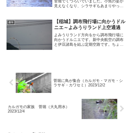
菅堀でくつろいでいました。小魚の姿が
見えなくなり、シラサギもあまりやって
こなくなったようです。ツグミが桜の木
に来ていましたスズメ
【稲城】調布飛行場に向かうドル
趣味
ニエ～よみうりランド上空通過
よみうりランド方向をから調布飛行場に
向かうドルニエです。新中央航空の調布
と伊豆諸島を結ぶ定期空路です。ちょう
どjこの辺りが南の大観覧車のあたりから
北の調布飛行場に向かう空路になってい
ます。写真は7月24日に撮影したもので
す。調布飛行場への着...
菅堀に鳥が集合（カルガモ・マガモ・シ
ラサギ・カワセミ）2023/12/2
カルガモの家族 菅堀（大丸用水）
2023/12/4