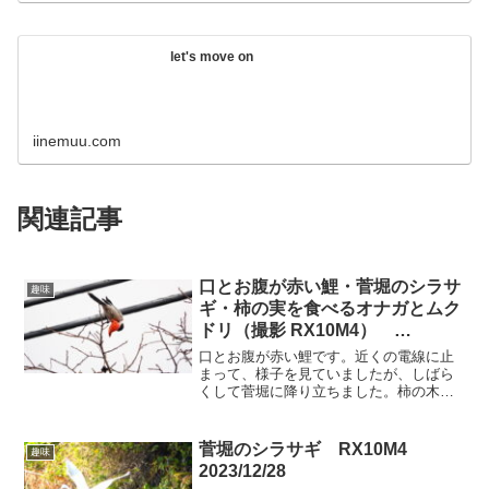
let's move on
iinemuu.com
関連記事
口とお腹が赤い鯉・菅堀のシラサ
趣味
ギ・柿の実を食べるオナガとムク
ドリ（撮影 RX10M4）
2023/12/20
口とお腹が赤い鯉です。近くの電線に止
まって、様子を見ていましたが、しばら
くして菅堀に降り立ちました。柿の木に
オナガやムクドリが来て、実を食べてい
ました。ムクドリのほうがオナガより威
張っていて、オナガはムクドリが来ると
菅堀のシラサギ RX10M4
趣味
逃げていました。羽の青色...
2023/12/28