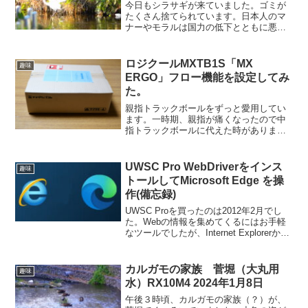
今日もシラサギが来ていました。ゴミが
たくさん捨てられています。日本人のマ
ナーやモラルは国力の低下とともに悪化
する一方のようです。ハトが水辺に降り
いました。
ロジクールMXTB1S「MX
趣味
ERGO」フロー機能を設定してみ
た。
親指トラックボールをずっと愛用してい
ます。一時期、親指が痛くなったので中
指トラックボールに代えた時がありま
す。しかし、あまりの使い易くないの
で、また親指に戻ってしまいました。現
在使っているのはロジクールのM570tで
UWSC Pro WebDriverをインス
趣味
す。はじめは調子よかった...
トールしてMicrosoft Edge を操
作(備忘録)
UWSC Proを買ったのは2012年2月でし
た。Webの情報を集めてくるにはお手軽
なツールでしたが、Internet Explorerから
Edgeへ移行がすすみ、IEでは表示できな
いサイトも増えてきました。Edgeを使う
には、Micros...
カルガモの家族 菅堀（大丸用
趣味
水）RX10M4 2024年1月8日
午後３時頃、カルガモの家族（？）が、