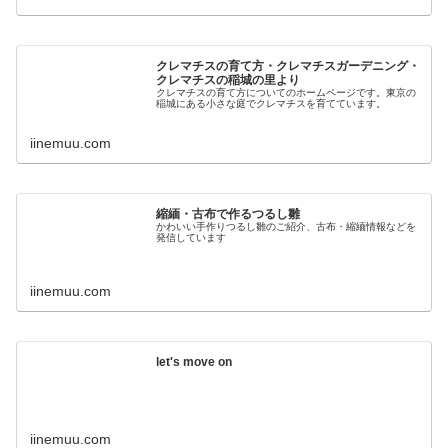
クレマチスの育て方・クレマチスガーデニング・
クレマチスの稲城の里より
クレマチスの育て方についてのホームページです。東京の
稲城にある小さな庭でクレマチスを育てています。
iinemuu.com
縮緬・古布で作るつるし雛
かわいい手作りつるし雛のご紹介、古布・縮緬情報などを
発信しています
iinemuu.com
let's move on
iinemuu.com