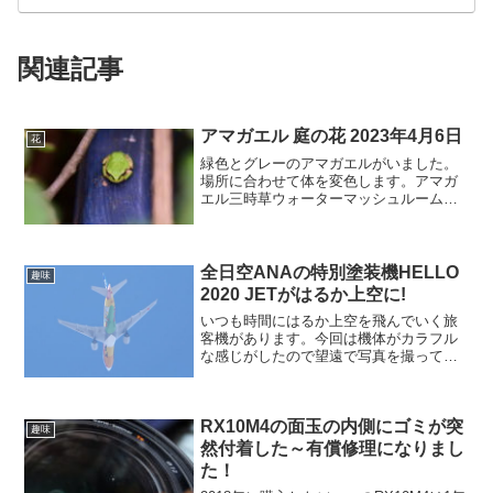
関連記事
アマガエル 庭の花 2023年4月6日
花
緑色とグレーのアマガエルがいました。
場所に合わせて体を変色します。アマガ
エル三時草ウォーターマッシュルームワ
イヤープランツイチゴルッコラヒメオド
リコソウチェリーセージクローバーアジ
ュガコデマリサボテンレンゲマンリョウ
ハナニラシャガモッコウバ...
全日空ANAの特別塗装機HELLO
趣味
2020 JETがはるか上空に!
いつも時間にはるか上空を飛んでいく旅
客機があります。今回は機体がカラフル
な感じがしたので望遠で写真を撮ってみ
ました。2019/3/8撮影目視では何となく
色がついているのかなって感じでした
が、望遠で撮るとカラフルな塗装にびっ
RX10M4の面玉の内側にゴミが突
くりでした。上の写...
趣味
然付着した～有償修理になりまし
た！