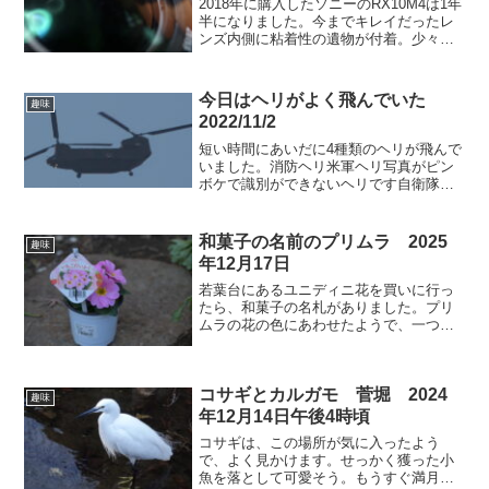
2018年に購入したソニーのRX10M4は1年
半になりました。今までキレイだったレ
ンズ内側に粘着性の遺物が付着。少々の
振動をを与えたぐらいでは貼りついたま
ま動きません。下図写真にあるレンズに
白いものが付着しているのが見えます。
今日はヘリがよく飛んでいた
趣味
これはレンズの...
2022/11/2
短い時間にあいだに4種類のヘリが飛んで
いました。消防ヘリ米軍ヘリ写真がピン
ボケで識別ができないヘリです自衛隊の
双発のヘリドルニエヘリではないが双発
のドルニエです。
和菓子の名前のプリムラ 2025
趣味
年12月17日
若葉台にあるユニディニ花を買いに行っ
たら、和菓子の名札がありました。プリ
ムラの花の色にあわせたようで、一つは
ピンクのいちご大福、もう一つは淡い桜
色のさくらもちです。美味しそうなので
両方とも持ち帰ってきました。夕方撮っ
コサギとカルガモ 菅堀 2024
た写真なのでので、色の感...
趣味
年12月14日午後4時頃
コサギは、この場所が気に入ったよう
で、よく見かけます。せっかく獲った小
魚を落として可愛そう。もうすぐ満月。