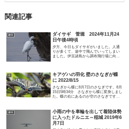
関連記事
ダイサギ 菅堀 2024年11月24
趣味
日午後4時頃
夕方、今日もダイサギがいました。人通
りが多くて、途中で飛んでいってしまい
ました。伊豆諸島から調布飛行場に向か
うドルニエ。着陸態勢に入っています。
キアゲハの羽化 壁のさなぎが蝶
花
に 2022/8/15
さなぎから蝶に8月7日のさなぎです。8月
15日5時34分 さなぎから蝶に変身しまし
た。蝶の右にあるのが空のさなぎです。7
日ごろにはさなぎがあったのでおおよそ8
日間ぐらいで羽化したようです。よくこ
んな場所で羽化してくれました。6時22
小雨の中を車輪を出して着陸体勢
趣味
分 下に...
に入ったドルニエ～稲城 2019年6
月7日