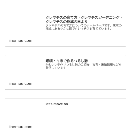
クレマチスの育て方・クレマチスガーデニング・
クレマチスの稲城の里より
クレマチスの育て方についてのホームページです。東京の
稲城にある小さな庭でクレマチスを育てています。
iinemuu.com
縮緬・古布で作るつるし雛
かわいい手作りつるし雛のご紹介、古布・縮緬情報などを
発信しています
iinemuu.com
let's move on
iinemuu.com