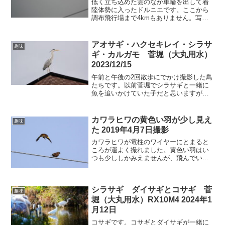
低く立ち込めた雲のなか車輪を出して着
陸体勢に入ったドルニエです。ここから
調布飛行場まで4kmもありません。写真
のサイズから高度を大雑把に推測する3０
０～400mほどの高度です。ドルニエ
JA31CA 2019/6/7 10h08m08s写真...
アオサギ・ハクセキレイ・シラサ
趣味
ギ・カルガモ 菅堀（大丸用水）
2023/12/15
午前と午後の2回散歩にでかけ撮影した鳥
たちです。以前菅堀でシラサギと一緒に
魚を追いかけていた子だと思いますが、
むちゃくちゃ大きくなっています。ハク
セキレイが菅堀の土手にある農地を走り
回っていました。爆音がするので見上げ
カワラヒワの黄色い羽が少し見え
趣味
ると大きな自衛隊の輸送...
た 2019年4月7日撮影
カワラヒワが電柱のワイヤーにとまると
ころが運よく撮れました。黄色い羽はい
つも少ししかみえませんが、飛んでいる
ときはよく見えます。サイズはすずめと
同じぐらいです。なお、写真はすべて
RX10M4で撮ったものです。カワラヒワ
シラサギ ダイサギとコサギ 菅
の黄色い羽～電柱のワイ...
趣味
堀（大丸用水）RX10M4 2024年1
月12日
コサギです。コサギとダイサギが一緒に