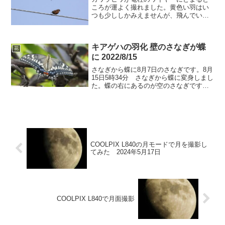
ころが運よく撮れました。黄色い羽はい
つも少ししかみえませんが、飛んでいる
ときはよく見えます。サイズはすずめと
同じぐらいです。なお、写真はすべて
RX10M4で撮ったものです。カワラヒワ
キアゲハの羽化 壁のさなぎが蝶
の黄色い羽～電柱のワイ...
花
に 2022/8/15
さなぎから蝶に8月7日のさなぎです。8月
15日5時34分 さなぎから蝶に変身しまし
た。蝶の右にあるのが空のさなぎです。7
日ごろにはさなぎがあったのでおおよそ8
日間ぐらいで羽化したようです。よくこ
んな場所で羽化してくれました。6時22
分 下に...
COOLPIX L840の月モードで月を撮影し
てみた 2024年5月17日
COOLPIX L840で月面撮影