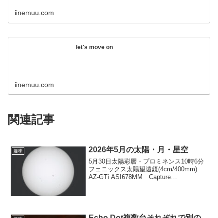
iinemuu.com
let's move on
iinemuu.com
関連記事
2026年5月の太陽・月・星空
趣味
5月30日太陽彩層・プロミネンス10時6分
フェニックス太陽望遠鏡(4cm/400mm)
AZ-GTi ASI678MM Capture
Area=2160x2160 Colour
Space=MONO8 Gain=221 Exposure...
Echo Dot複数台それぞれで別の