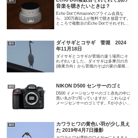
趣味
音楽を聴きたいときは？
Echo DotでAmazonのプライム会員な
ら、100万曲以上が無料で聴き放題です。
ところで複数台のEcho Dotでそれぞれ別
のストリーミングが可能なのでしょう
か？Prime musicは3つのプランとプライ
ム会員特典①amazon m...
ダイサギとコサギ 菅堀 2024
趣味
年11月18日
ダイサギとコサギが菅堀の違う場所にそ
れぞれいました。ダイサギは多摩川の方
(南東方向）から菅堀のそばの家の屋根に
飛んできました。更にここから、菅堀の
上流に向かって飛んでいきました。あと
を追いかけて上流に向かうと、いつもの
NIKON D500 センサーのゴミ
場所でエサ取りをしてい...
趣味
D500 イメージセンサーのゴミ赤丸の中に
黒い丸が3つ写っていますが、これらはイ
メージセンサーのゴミです。Fが小さいと
きは目立ちませんが空を写すとはっきり
と目立ってきます。ゴミは赤丸の外にも
あります。ずっと製造していなかったの
でNIKONに...
カワラヒワの黄色い羽が少し見え
趣味
た 2019年4月7日撮影
カワラヒワが電柱のワイヤーにとまると