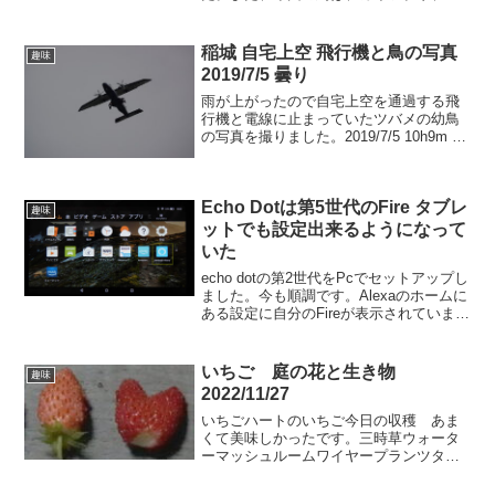
ワウ、メジロ、カルガモなどです。キン
クロの姿は見えませんでした。(前の3月
18日の薬師池公園) 0円ヘリコプターと書
稲城 自宅上空 飛行機と鳥の写真
趣味
かれたヘリが薬師池...
2019/7/5 曇り
雨が上がったので自宅上空を通過する飛
行機と電線に止まっていたツバメの幼鳥
の写真を撮りました。2019/7/5 10h9m 撮
影 f600mm(35mm換算）時刻から新島か
らの202便だと思います。調布飛行場への
着陸体勢に入っています。頭上近...
Echo Dotは第5世代のFire タブレ
趣味
ットでも設定出来るようになって
いた
echo dotの第2世代をPcでセットアップし
ました。今も順調です。Alexaのホームに
ある設定に自分のFireが表示されていまし
た。FireをみたらAmazon Alexaのアイコ
ンがありました。黄色い枠で囲んであり
ます。Echo Do...
いちご 庭の花と生き物
趣味
2022/11/27
いちごハートのいちご今日の収穫 あま
くて美味しかったです。三時草ウォータ
ーマッシュルームワイヤープランツタン
ポポネコクサドルニエサルビアコーラル
ニンフカタバミサボテンマルハマンネン