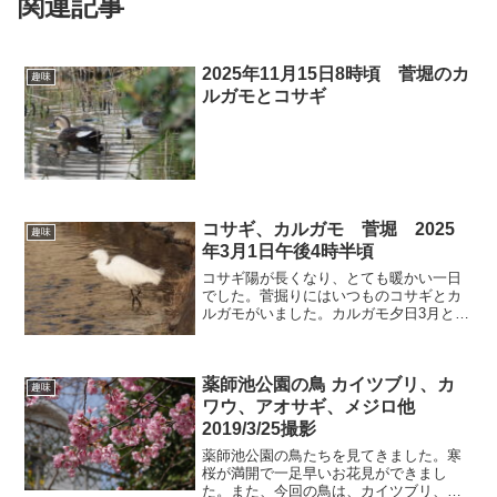
関連記事
2025年11月15日8時頃 菅堀のカ
趣味
ルガモとコサギ
コサギ、カルガモ 菅堀 2025
趣味
年3月1日午後4時半頃
コサギ陽が長くなり、とても暖かい一日
でした。菅掘りにはいつものコサギとカ
ルガモがいました。カルガモ夕日3月とも
なると太陽の高度も高くなり、4時半過ぎ
でも明るくなりました。
薬師池公園の鳥 カイツブリ、カ
趣味
ワウ、アオサギ、メジロ他
2019/3/25撮影
薬師池公園の鳥たちを見てきました。寒
桜が満開で一足早いお花見ができまし
た。また、今回の鳥は、カイツブリ、カ