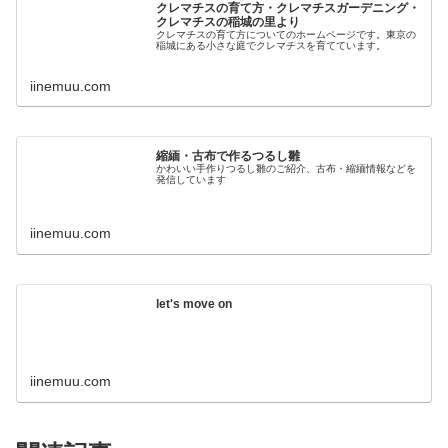
クレマチスの育て方・クレマチスガーデニング・
クレマチスの稲城の里より
クレマチスの育て方についてのホームページです。東京の
稲城にある小さな庭でクレマチスを育てています。
iinemuu.com
縮緬・古布で作るつるし雛
かわいい手作りつるし雛のご紹介、古布・縮緬情報などを
発信しています
iinemuu.com
let's move on
iinemuu.com