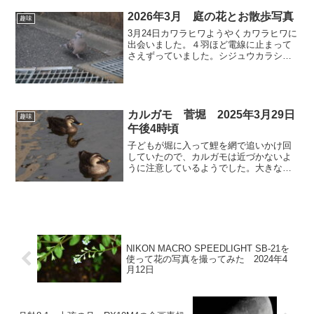
2026年3月 庭の花とお散歩写真
趣味
3月24日カワラヒワようやくカワラヒワに
出会いました。４羽ほど電線に止まって
さえずっていました。シジュウカラシジ
ュウカラが電線でさえずっていました。
いつも、このあたりに飛んできていま
す。多分、縄張りを守っているのでしょ
う。３月23日改修工事...
カルガモ 菅堀 2025年3月29日
趣味
午後4時頃
子どもが堀に入って鯉を網で追いかけ回
していたので、カルガモは近づかないよ
うに注意しているようでした。大きな鯉
を捕まえてあの子達は食べるつもりなの
かな？鳥たちには迷惑この上ないです。
カルガモ夕日4時12分に撮影しています
が、まだ高度が高く明る...
NIKON MACRO SPEEDLIGHT SB-21を
使って花の写真を撮ってみた 2024年4
月12日