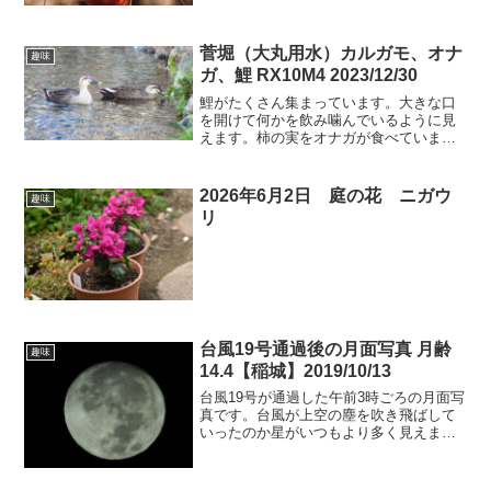
んでいました。ムクドリが柿の実を食べ
ています。ムクドリの頭は割と白いのが
よくわかります。普段はあ...
菅堀（大丸用水）カルガモ、オナ
趣味
ガ、鯉 RX10M4 2023/12/30
鯉がたくさん集まっています。大きな口
を開けて何かを飲み噛んでいるように見
えます。柿の実をオナガが食べていま
す。カルガモがのんびりと浮かんでいま
す。
2026年6月2日 庭の花 ニガウ
趣味
リ
台風19号通過後の月面写真 月齢
趣味
14.4【稲城】2019/10/13
台風19号が通過した午前3時ごろの月面写
真です。台風が上空の塵を吹き飛ばして
いったのか星がいつもより多く見えまし
た。オリオンが東から高く上がってきて
います。2019/10/13 3h28m1s月齢14.4で
もうすぐ満月です。寝ぼけ顔の月にな...