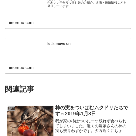
かわいい手作りつるし雛のご紹介、古布・縮緬情報などを
発信しています
iinemuu.com
let's move on
iinemuu.com
関連記事
柿の実をついばむムクドリたちで
趣味
す～2019年1月8日
我が家の柿はついに一つ残れず食べられ
てしまいました。近くの農家さんの柿の
実も残りわずかです。夕方近くにちょう
どムクドリがやってきて盛んに実をつば