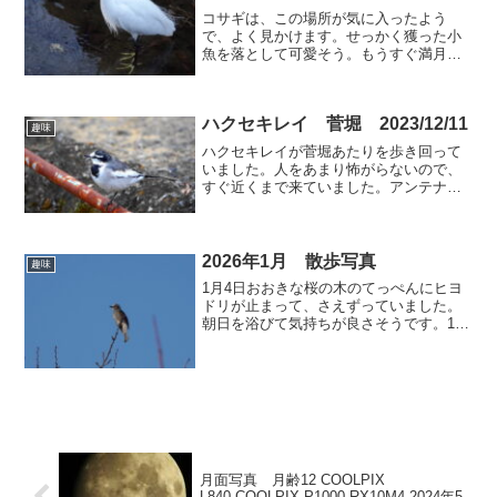
コサギは、この場所が気に入ったよう
で、よく見かけます。せっかく獲った小
魚を落として可愛そう。もうすぐ満月。
雲が夕日で赤く染まっています。
ハクセキレイ 菅堀 2023/12/11
趣味
ハクセキレイが菅堀あたりを歩き回って
いました。人をあまり怖がらないので、
すぐ近くまで来ていました。アンテナに
ツグミ（ピンボケ）ムクドリスズメ（ト
リミング）カワラヒワ（トリミング）
2026年1月 散歩写真
趣味
1月4日おおきな桜の木のてっぺんにヒヨ
ドリが止まって、さえずっていました。
朝日を浴びて気持ちが良さそうです。1月
2日ハトの日向ぼっこ河川工事で鳥たちは
来なくなりました。1月1日 元旦シジュ
ウカラが電線にいましたが、散歩中の子
犬の声が気になる...
月面写真 月齢12 COOLPIX
L840,COOLPIX P1000,RX10M4 2024年5