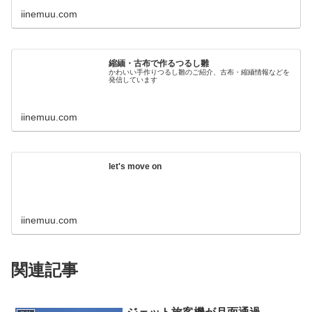
iinemuu.com
縮緬・古布で作るつるし雛
かわいい手作りつるし雛のご紹介、古布・縮緬情報などを
発信しています
iinemuu.com
let's move on
iinemuu.com
関連記事