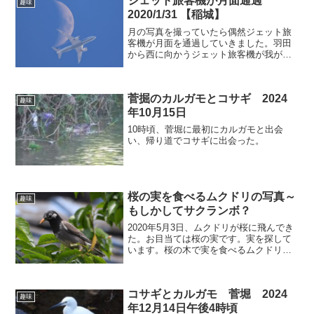
ジェット旅客機が月面通過
趣味
2020/1/31 【稲城】
月の写真を撮っていたら偶然ジェット旅
客機が月面を通過していきました。羽田
から西に向かうジェット旅客機が我が家
の上空高く通過します。月が出ていると
めったにありませんが月面を通過するよ
うに見えることがあります。今回は偶然
菅掘のカルガモとコサギ 2024
にも撮影できました。ジェ...
趣味
年10月15日
10時頃、菅堀に最初にカルガモと出会
い、帰り道でコサギに出会った。
桜の実を食べるムクドリの写真～
趣味
もしかしてサクランボ？
2020年5月3日、ムクドリが桜に飛んでき
た。お目当ては桜の実です。実を探して
います。桜の木で実を食べるムクドリで
す実を見つけたようです。実のある枝に
移動しようと羽根を拡げました。実がな
っている枝にジャンプ。実に狙いをつけ
コサギとカルガモ 菅堀 2024
ています。見事ゲッ...
趣味
年12月14日午後4時頃