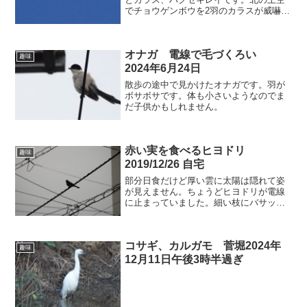
でチョウゲンボウを2羽のカラスが威嚇し
ていました。カラスはこの時期は雛や卵
を守るため攻撃的です。人を攻撃するこ
ともあります。チョウゲンボウがカラス
オナガ 電線で毛づくろい
の縄張に侵入したのを追...
趣味
2024年6月24日
散歩の途中で見かけたオナガです。羽が
ボサボサです。体も小さいようなのでま
だ子供かもしれません。
赤い実を食べるヒヨドリ
趣味
2019/12/26 自宅
部分日食だけど厚い雲に太陽は隠れて姿
が見えません。ちょうどヒヨドリが電線
に止まっていました。細い枝にバサッと
おりてきました。赤い実を食べに来たよ
うです。赤い実をくちばしで器用にもぎ
取りますぱくっと一飲み次の実をもぎと
コサギ、カルガモ 菅堀2024年
りました。くちばしにくわ...
趣味
12月11日午後3時半過ぎ