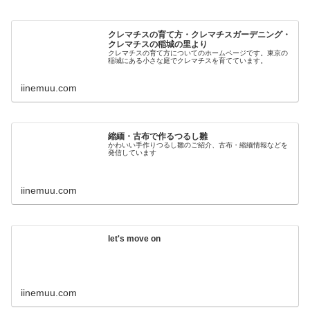
クレマチスの育て方・クレマチスガーデニング・
クレマチスの稲城の里より
クレマチスの育て方についてのホームページです。東京の
稲城にある小さな庭でクレマチスを育てています。
iinemuu.com
縮緬・古布で作るつるし雛
かわいい手作りつるし雛のご紹介、古布・縮緬情報などを
発信しています
iinemuu.com
let's move on
iinemuu.com