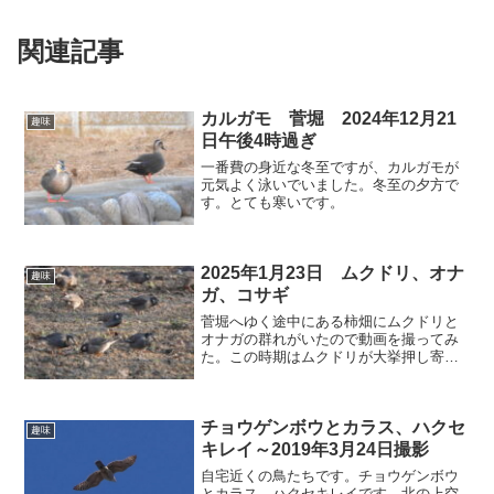
関連記事
カルガモ 菅堀 2024年12月21
趣味
日午後4時過ぎ
一番費の身近な冬至ですが、カルガモが
元気よく泳いでいました。冬至の夕方で
す。とても寒いです。
2025年1月23日 ムクドリ、オナ
趣味
ガ、コサギ
菅堀へゆく途中にある柿畑にムクドリと
オナガの群れがいたので動画を撮ってみ
た。この時期はムクドリが大挙押し寄せ
それはそれはやかましいのです。菅堀に
つくとコサギが食事の真っ最中でした。
チョウゲンボウとカラス、ハクセ
趣味
キレイ～2019年3月24日撮影
自宅近くの鳥たちです。チョウゲンボウ
とカラス、ハクセキレイです。北の上空