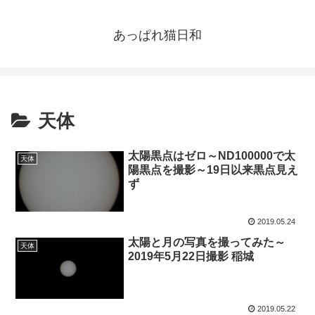
あっぱれ猫日和
天体
太陽黒点はゼロ～ND100000で太
天体
陽黒点を撮影～19日以来黒点見え
ず
2019.05.24
太陽と月の写真を撮ってみた～
天体
2019年5月22日撮影 稲城
2019.05.22