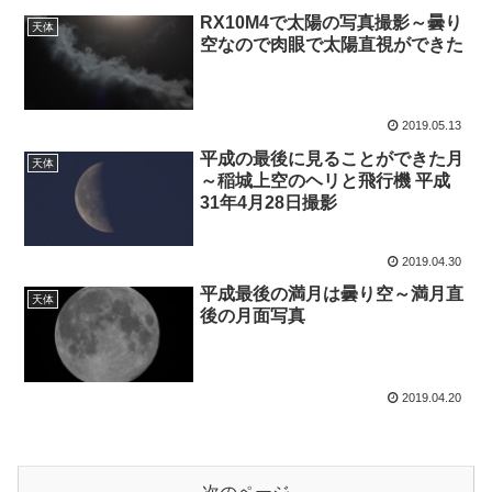
RX10M4で太陽の写真撮影～曇り
天体
空なので肉眼で太陽直視ができた
2019.05.13
平成の最後に見ることができた月
天体
～稲城上空のヘリと飛行機 平成
31年4月28日撮影
2019.04.30
平成最後の満月は曇り空～満月直
天体
後の月面写真
2019.04.20