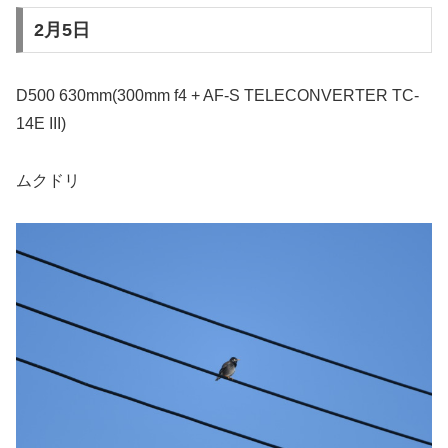
2月5日
D500 630mm(300mm f4 + AF-S TELECONVERTER TC-
14E III)
ムクドリ