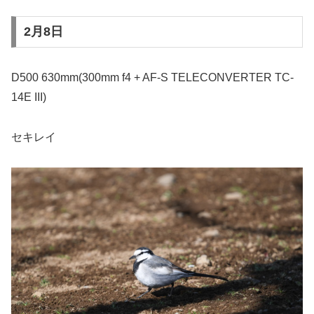
2月8日
D500 630mm(300mm f4 + AF-S TELECONVERTER TC-
14E III)
セキレイ