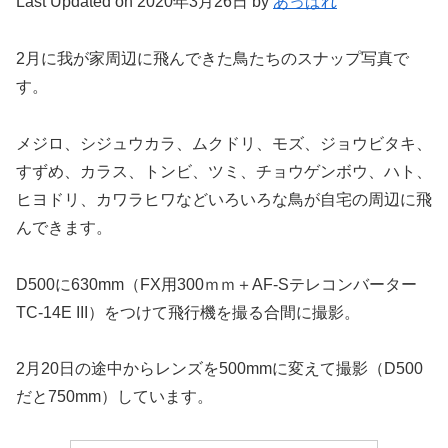
Last Updated on 2020年3月26日 by
あっぱれ
2月に我が家周辺に飛んできた鳥たちのスナップ写真で
す。
メジロ、シジュウカラ、ムクドリ、モズ、ジョウビタキ、
すずめ、カラス、トンビ、ツミ、チョウゲンボウ、ハト、
ヒヨドリ、カワラヒワなどいろいろな鳥が自宅の周辺に飛
んできます。
D500に630mm（FX用300ｍｍ＋AF-Sテレコンバーター
TC-14E III）をつけて飛行機を撮る合間に撮影。
2月20日の途中からレンズを500mmに変えて撮影（D500
だと750mm）しています。