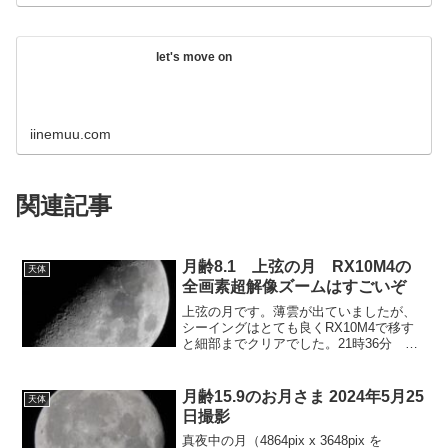
let's move on
iinemuu.com
関連記事
月齢8.1 上弦の月 RX10M4の
天体
全画素超解像ズームはすごいぞ
上弦の月です。薄雲が出ていましたが、
シーイングはとても良くRX10M4で移す
と細部までクリアでした。21時36分 実
際のサイズ4864x3649 f600mm 写真はデ
ジタルズームx2（全画素超解像
1200mm）1/640 F4 ISO40...
月齢15.9のお月さま 2024年5月25
天体
日撮影
真夜中の月（4864pix x 3648pix を