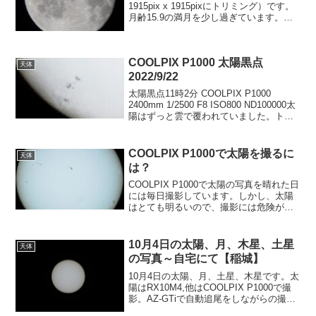
1915pix x 1915pixにトリミング）です。
月齢15.9の満月を少し過ぎています。
2024/05/25 02h21m RX10M4
600mm(1200mmデジタルズーム）1/25...
COOLPIX P1000 太陽黒点
天体
2022/9/22
太陽黒点11時2分 COOLPIX P1000
2400mm 1/2500 F8 ISO800 ND100000太
陽はずっと雲で覆われていました。トリ
ミングトリミング
COOLPIX P1000で太陽を撮るに
天体
は？
COOLPIX P1000で太陽の写真を晴れた日
には毎日撮影しています。しかし、太陽
はとても明るいので、撮影には危険が伴
います。COOLPIX P1000で太陽を撮るに
は？私の場合は次の2点を絶対に守って太
陽撮影をしています。この2点を守れ...
10月4日の太陽、月、木星、土星
天体
の写真～自宅にて【稲城】
10月4日の太陽、月、土星、木星です。太
陽はRX10M4,他はCOOLPIX P1000で撮
影。AZ-GTiで自動追尾をしながらの撮影
です。台風18号の影響もあり9時ごろまで