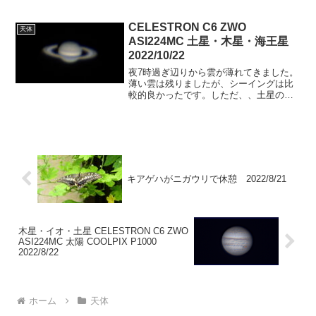
は雨が降っていましたが、その後は急速
に晴れました。ただ、大気の状態...
CELESTRON C6 ZWO
天体
ASI224MC 土星・木星・海王星
2022/10/22
夜7時過ぎ辺りから雲が薄れてきました。
薄い雲は残りましたが、シーイングは比
較的良かったです。しただ、、土星のあ
たりは透明度が悪くフレーム数が少なく
なってしまいました。土星19時50分
CELESTRON C6 ZWO ASI224MC Ga...
キアゲハがニガウリで休憩 2022/8/21
木星・イオ・土星 CELESTRON C6 ZWO
ASI224MC 太陽 COOLPIX P1000
2022/8/22
ホーム
天体