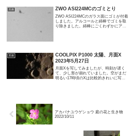
加工はしていません。2019/...
ZWO ASI224MCのゴミとり
天体
ZWO ASI224MCのガラス面にゴミが付着
しました。アルコールと綿棒でゴミを取
り除きました。綿棒にごくわずかにアル
コールをつけて、ガラス面を力をかけず
にふき取りました。汚れは目では見えな
いので、ふき取るときはイメージセンサ
ー部の上面ガラ...
COOLPIX P1000 太陽、月面X
天体
2023年5月27日
月面Xを写してみましたが、時刻が遅く
て、少し形が崩れていました。空がまだ
明るい17時頃のXは比較的きれいに写っ
ていました。太陽7時15分 2400mm
1/1250 F8 ISO200 ND1000006000mm月
面X 月齢7.219時1...
アカバナユウゲショウ 庭の花と生き物
2022/10/11