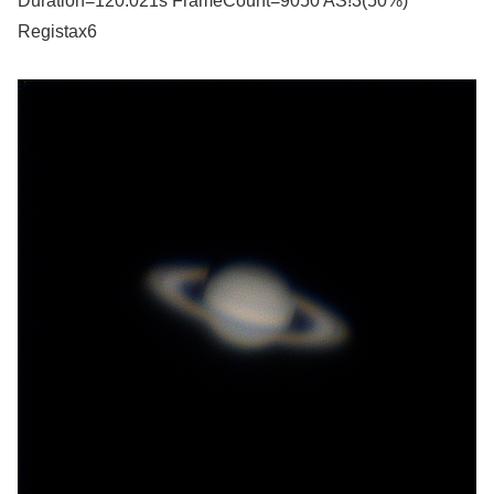
Duration=120.021s FrameCount=9050 AS!3(50%)
Registax6