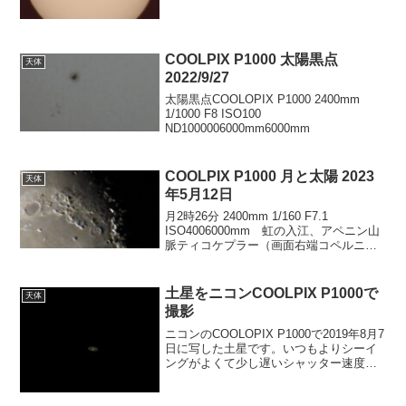
す。＊エタロンフィルターの温度特性に
は注意が必要なことが今月になってわか
りま...
COOLPIX P1000 太陽黒点
天体
2022/9/27
太陽黒点COOLOPIX P1000 2400mm
1/1000 F8 ISO100
ND1000006000mm6000mm
COOLPIX P1000 月と太陽 2023
天体
年5月12日
月2時26分 2400mm 1/160 F7.1
ISO4006000mm 虹の入江、アペニン山
脈ティコケプラー（画面右端コペルニク
スの左）、コペルニクス（輝いている大
きなクレーター）。クレーター間は約
539kmで、東京駅から岡山駅までの直...
土星をニコンCOOLPIX P1000で
天体
撮影
ニコンのCOOLOPIX P1000で2019年8月7
日に写した土星です。いつもよりシーイ
ングがよくて少し遅いシャッター速度で
も写してみました。1/30秒～1/10秒まで
変えて写してみました。写真はJPEGで後