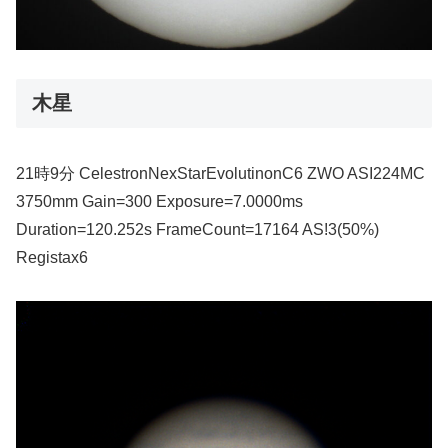
木星
21時9分 CelestronNexStarEvolutinonC6 ZWO ASI224MC
3750mm Gain=300 Exposure=7.0000ms
Duration=120.252s FrameCount=17164 AS!3(50%)
Registax6