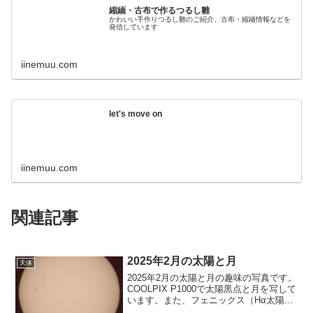
縮緬・古布で作るつるし雛
かわいい手作りつるし雛のご紹介、古布・縮緬情報などを
発信しています
iinemuu.com
let's move on
iinemuu.com
関連記事
2025年2月の太陽と月
天体
2025年2月の太陽と月の趣味の写真です。
COOLPIX P1000で太陽黒点と月を写して
います。また、フェニックス（Hα太陽望
遠鏡）で太陽の彩層の写真を撮っていま