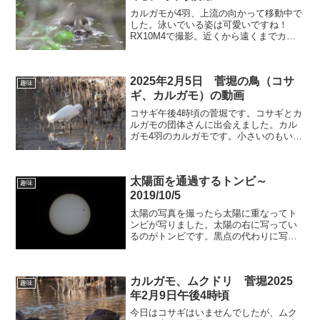
カルガモが4羽、上流の向かって移動中で
した。泳いでいる姿は可愛いですね！
RX10M4で撮影。近くから遠くまでカバ
ーできるお散歩には必携のカメラです。
2025年2月5日 菅堀の鳥（コサ
趣味
ギ、カルガモ）の動画
コサギ午後4時頃の菅堀です。コサギとカ
ルガモの団体さんに出会えました。カル
ガモ4羽のカルガモです。小さいのもいた
ので家族ではないかと思います。少し日
が長くなったような気がします。菅堀側
の柿畑に多くのムクドリが来ていまし
太陽面を通過するトンビ～
た。
趣味
2019/10/5
太陽の写真を撮ったら太陽に重なってト
ンビが写りました。太陽の右に写ってい
るのがトンビです。黒点の代わりに写っ
てくれました。2019/10/5
11h56m28sRX10M4
f1440mm（600mmx2.4電子ズーム）、
カルガモ、ムクドリ 菅堀2025
1/4000秒、F...
趣味
年2月9日午後4時頃
今日はコサギはいませんでしたが、ムク