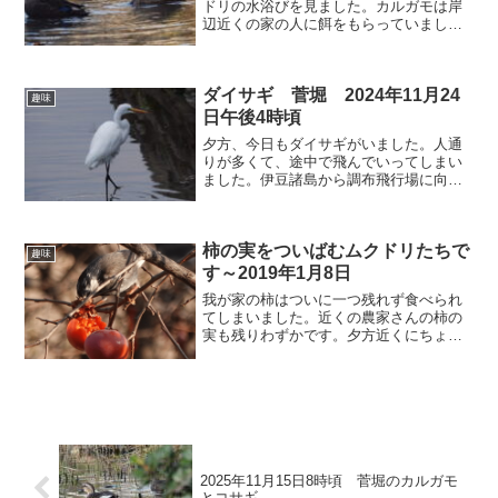
ドリの水浴びを見ました。カルガモは岸
辺近くの家の人に餌をもらっていまし
た。カルガモムクドリの水浴び夕日とド
ルニエ 新中央航空のドルニエが間もなく
調布飛行場に着陸します。いつかは、こ
ダイサギ 菅堀 2024年11月24
れに乗って伊豆初頭に行っ...
趣味
日午後4時頃
夕方、今日もダイサギがいました。人通
りが多くて、途中で飛んでいってしまい
ました。伊豆諸島から調布飛行場に向か
うドルニエ。着陸態勢に入っています。
柿の実をついばむムクドリたちで
趣味
す～2019年1月8日
我が家の柿はついに一つ残れず食べられ
てしまいました。近くの農家さんの柿の
実も残りわずかです。夕方近くにちょう
どムクドリがやってきて盛んに実をつば
んでいました。ムクドリが柿の実を食べ
ています。ムクドリの頭は割と白いのが
よくわかります。普段はあ...
2025年11月15日8時頃 菅堀のカルガモ
とコサギ