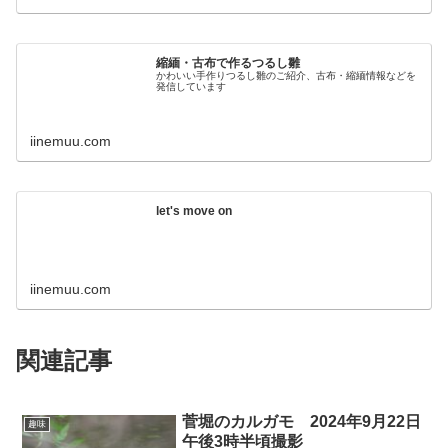
縮緬・古布で作るつるし雛
かわいい手作りつるし雛のご紹介、古布・縮緬情報などを
発信しています
iinemuu.com
let's move on
iinemuu.com
関連記事
菅堀のカルガモ 2024年9月22日
趣味
午後3時半頃撮影