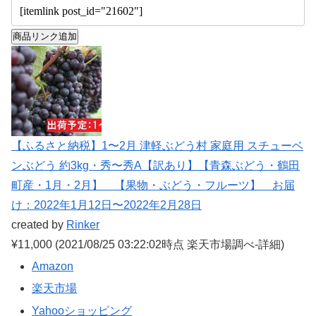
商品リンク追加
【ふるさと納税】1〜2月 津軽ぶどう村 家庭用 スチューベ
ンぶどう 約3kg・秀〜秀A【訳あり】【青森ぶどう・鶴田
町産・1月・2月】 【果物・ぶどう・フルーツ】 お届
け：2022年1月12日〜2022年2月28日
created by
Rinker
¥11,000
(2021/08/25 03:22:02時点 楽天市場調べ-
詳細)
Amazon
楽天市場
Yahooショッピング