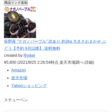
商品リンク追加
長野産 ”ナガノパープル” 訳あり 約2kg 大きさおまかせ ぶ
どう【予約 9月以降】 送料無料
created by
Rinker
¥5,800
(2021/8/25 2:26:54時点 楽天市場調べ-
詳細)
Amazon
楽天市場
Yahooショッピング
スチューベン