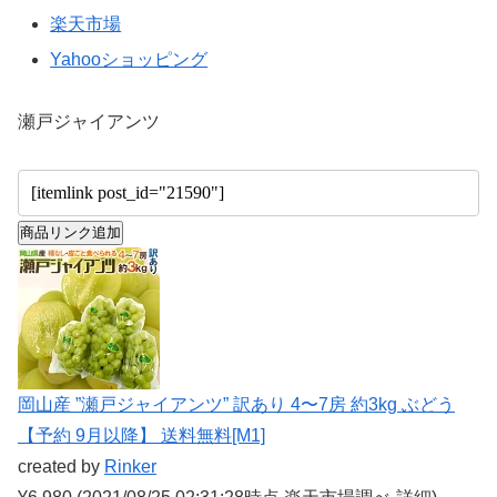
楽天市場
Yahooショッピング
瀬戸ジャイアンツ
商品リンク追加
岡山産 ”瀬戸ジャイアンツ” 訳あり 4〜7房 約3kg ぶどう
【予約 9月以降】 送料無料[M1]
created by
Rinker