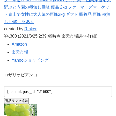
野ぶどう園の種無し巨峰 優品 2kg ファーマーズマーケッ
ト青山で女性に大人気の巨峰2kg ギフト 贈答品 巨峰 種無
し 巨峰 訳あり
created by
Rinker
¥4,300
(2021/8/25 2:39:49時点 楽天市場調べ-
詳細)
Amazon
楽天市場
Yahooショッピング
ロザリオビアンコ
商品リンク追加