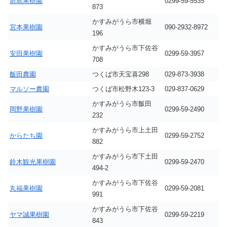
前島果樹園
0299-59-5535
873
かすみがうら市横堀
宮本果樹園
090-2932-8972
196
かすみがうら市下佐谷
安田果樹園
0299-59-3957
708
飯田農園
つくば市天宝喜298
029-873-3938
マルソー農園
つくば市松野木123-3
029-837-0629
かすみがうら市飯田
岡野果樹園
0299-59-2490
232
かすみがうら市上土田
からたち園
0299-59-2752
882
かすみがうら市下土田
鈴木観光果樹園
0299-59-2470
494-2
かすみがうら市下佐谷
丸福果樹園
0299-59-2081
991
かすみがうら市下佐谷
ヤマ誠果樹園
0299-59-2219
843