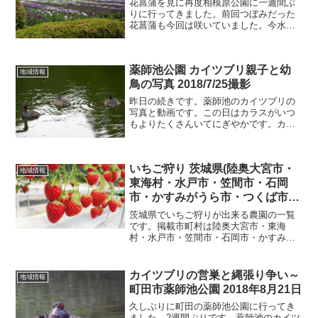
花菖蒲を見に再度相模原公園に一週間ぶ
りに行ってきました。前回つぼみだった
花菖蒲も今回は咲いていました。今水無
月園は花菖蒲で一杯です。今月の10日の
しょうぶまつりも綺麗な花菖蒲が見るこ
とができるでしょう。でも混雑しそうで
薬師池公園 カイツブリ親子と幼
すね。相模原公園 水無...
地域情報
鳥の写真 2018/7/25撮影
昨日の続きです。薬師池のカイツブリの
写真と動画です。この日はカラスがいつ
もよりたくさんいてにぎやかです。カイ
ツブリの親はカラスの声に警戒している
ようなそぶりで大きな声を出していまし
た。東京都環境局のホームページにはカ
いちご狩り 茨城県(陸奥大宮市・
ラスによる被害が説明され...
地域情報
東海村・水戸市・笠間市・石岡
市・かすみがうら市・つくば市・
鉾田市・下妻市)
茨城県でいちご狩りが出来る農園の一覧
です。掲載市町村は陸奥大宮市・東海
村・水戸市・笠間市・石岡市・かすみが
うら市・つくば市・鉾田市・下妻市等で
す。園名住所電話いちごBOX茨城県常陸
大宮市下村田3450295-51-3254つづく農園
カイツブリの営巣と縄張り争い～
地域情報
茨城県常...
町田市薬師池公園 2018年8月21日
久しぶりに町田の薬師池公園に行ってき
ました。2週間ぶりです。薬師池のカイツ