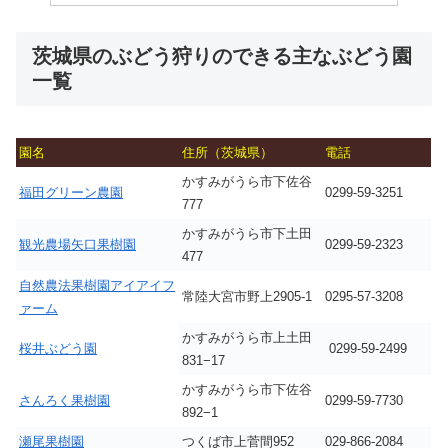
茨城県のぶどう狩りのできる主なぶどう園
一覧
園名
住所（茨城県）
電話
かすみがうら市下佐谷
福田グリーン農園
0299-59-3251
777
かすみがうら市下土田
観光農場矢口果樹園
0299-59-2323
477
自然農法果樹園アイアイフ
常陸大宮市野上2905-1
0295-57-3208
ァーム
かすみがうら市上土田
桜井ぶどう園
0299-59-2499
831−17
かすみがうら市下佐谷
さんろく果樹園
0299-59-7730
892−1
瀬尾果樹園
つくば市上菅間952
029-866-2084