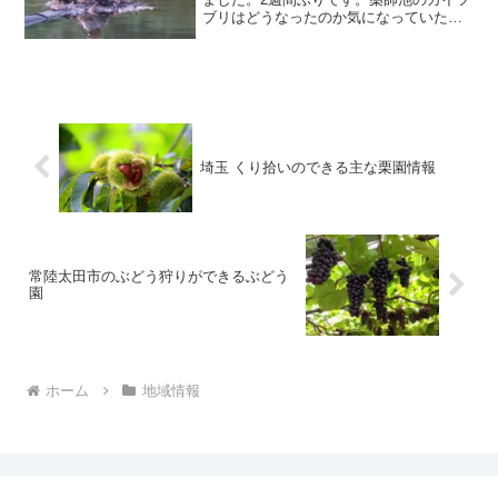
ブリはどうなったのか気になっていたの
で、ハスを見た後、すぐに薬師池に行き
ました。写真１カイツブリが浮巣でじっ
と座っています。卵を温めている様に見
えました。もし、そうだ...
埼玉 くり拾いのできる主な栗園情報
常陸太田市のぶどう狩りができるぶどう
園
ホーム
地域情報