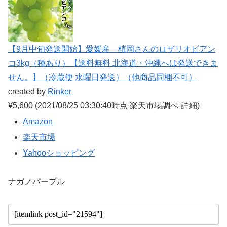
【9月中旬発送開始】愛媛産 植岡さんのロザリオビアン
コ3kg（種あり）【送料無料 北海道・沖縄へは発送できま
せん。】（冷蔵便 水曜日発送）（他商品同梱不可）
created by
Rinker
¥5,600
(2021/08/25 03:30:40時点 楽天市場調べ-
詳細)
Amazon
楽天市場
Yahooショッピング
ナガノパープル