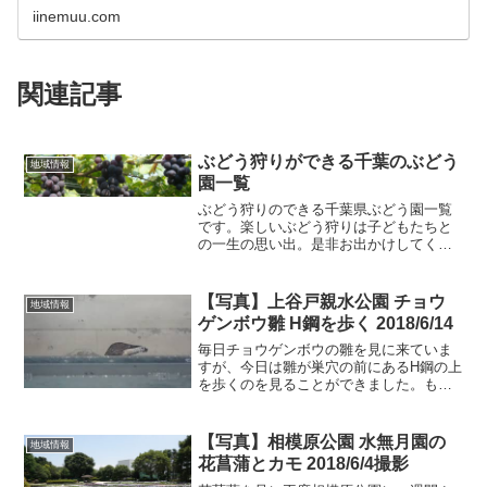
iinemuu.com
関連記事
ぶどう狩りができる千葉のぶどう
地域情報
園一覧
ぶどう狩りのできる千葉県ぶどう園一覧
です。楽しいぶどう狩りは子どもたちと
の一生の思い出。是非お出かけしてくだ
さい。出かける前にぶどう園には必ず電
話をして開園しているかどうかの確認だ
けはお忘れなく。ぶどう狩りができる千
【写真】上谷戸親水公園 チョウ
地域情報
葉のぶどう園一覧 園名住...
ゲンボウ雛 H鋼を歩く 2018/6/14
毎日チョウゲンボウの雛を見に来ていま
すが、今日は雛が巣穴の前にあるH鋼の上
を歩くのを見ることができました。もう
すぐ飛びますよ。チョウゲンボウ雛 H鋼
を歩くやっとH鋼の上を歩くチョウゲンボ
ウ見ることができました。雛たちはなか
【写真】相模原公園 水無月園の
地域情報
なか巣穴から出よう...
花菖蒲とカモ 2018/6/4撮影