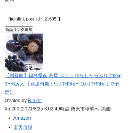
商品リンク追加
【贈答向】福島県産 高尾 ぶどう 種なしたっぷり 約2kg
3〜6房入 【発送時期：9月中旬頃〜10月中旬頃まで予
定】
created by
Rinker
¥5,200
(2021/8/25 3:02:49時点 楽天市場調べ-
詳細)
Amazon
楽天市場