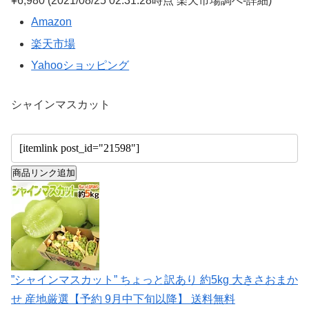
¥6,980
(2021/08/25 02:31:28時点 楽天市場調べ-
詳細)
Amazon
楽天市場
Yahooショッピング
シャインマスカット
商品リンク追加
”シャインマスカット” ちょっと訳あり 約5kg 大きさおまか
せ 産地厳選【予約 9月中下旬以降】 送料無料