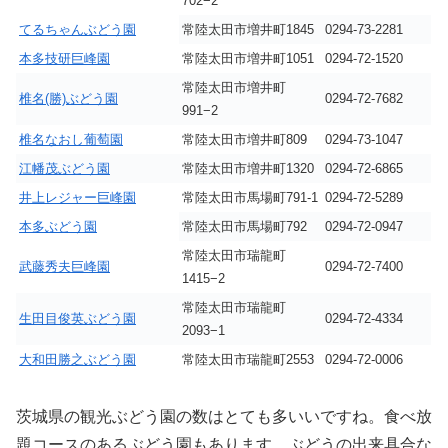
702−2
てるちゃんぶどう園
常陸太田市増井町1845
0294-73-2281
本多技研巨峰園
常陸太田市増井町1051
0294-72-1520
常陸太田市増井町
椎名(勝)ぶどう園
0294-72-7682
991−2
椎名なおし葡萄園
常陸太田市増井町809
0294-73-1047
江幡茂ぶどう園
常陸太田市増井町1320
0294-72-6865
井上レジャー巨峰園
常陸太田市馬場町791-1
0294-72-5289
本多ぶどう園
常陸太田市馬場町792
0294-72-0947
常陸太田市瑞龍町
武藤秀夫巨峰園
0294-72-7400
1415−2
常陸太田市瑞龍町
生田目俊英ぶどう園
0294-72-4334
2093−1
大和田勝之ぶどう園
常陸太田市瑞龍町2553
0294-72-0006
茨城県の観光ぶどう園の数はとても多いいですね。食べ放
題コースのあるぶどう園もあります。ぶどうの出来具合な