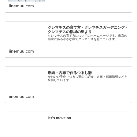
iinemuu.com
クレマチスの育て方・クレマチスガーデニング・
クレマチスの稲城の里より
クレマチスの育て方についてのホームページです。東京の
稲城にある小さな庭でクレマチスを育てています。
iinemuu.com
縮緬・古布で作るつるし雛
かわいい手作りつるし雛のご紹介、古布・縮緬情報などを
発信しています
iinemuu.com
let's move on