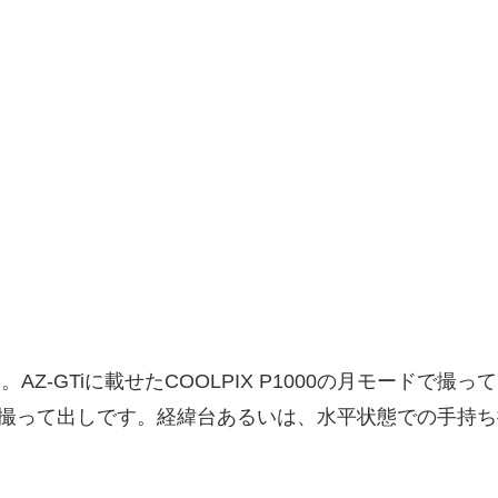
月です。AZ-GTiに載せたCOOLPIX P1000の月モー
の撮って出しです。経緯台あるいは、水平状態での手持