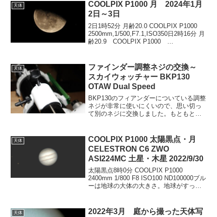
6000mmトリミングで...
COOLPIX P1000 月 2024年1月
天体
2日～3日
2日1時52分 月齢20.0 COOLPIX P1000
2500mm,1/500,F7.1,ISO350日2時16分 月
齢20.9 COOLPIX P1000
2400mm,1/400,F7.1,ISO400
ファインダー調整ネジの交換～
天体
スカイウォッチャー BKP130
OTAW Dual Speed
BKP130のフィアンダーについている調整
ネジが非常に使いにくいので、思い切っ
て別のネジに交換しました。もともとつ
いていたネジのサイズは？もともとつい
ているプラスチックネジのサイズを調べ
てみると、M6ピッチ1mmネジのように見
COOLPIX P1000 太陽黒点・月
天体
えます。ネジ部...
CELESTRON C6 ZWO
ASI224MC 土星・木星 2022/9/30
太陽黒点8時0分 COOLPIX P1000
2400mm 1/800 F8 ISO100 ND100000ブル
ーは地球の大体の大きさ。地球がすっぽ
り入る大きさです。6000mm月17時38分
COOLPIX P1000 2400mm 1/...
2022年3月 庭から撮った天体写
天体