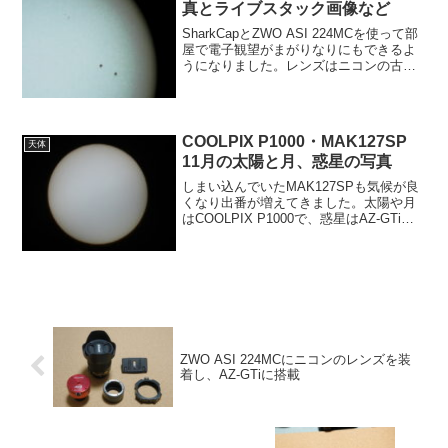
真とライブスタック画像など
SharkCapとZWO ASI 224MCを使って部
屋で電子観望がまがりなりにもできるよ
うになりました。レンズはニコンの古い
ズームレンズや50mm程度の単焦点レン
ズなどで楽しんでいます。マウントはAZ-
GTiとNexStarEvoluti...
COOLPIX P1000・MAK127SP
天体
11月の太陽と月、惑星の写真
しまい込んでいたMAK127SPも気候が良
くなり出番が増えてきました。太陽や月
はCOOLPIX P1000で、惑星はAZ-GTiの
載せたMAK127で撮ろうと思います。太
陽黒点の番号はSDO、宇宙天気ニュー
ス、Solarmoniter.or...
ZWO ASI 224MCにニコンのレンズを装
着し、AZ-GTiに搭載