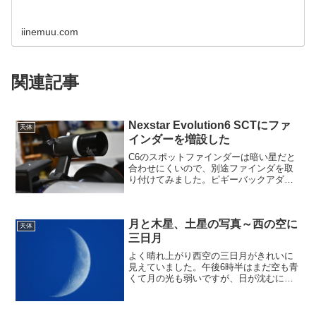
iinemuu.com
関連記事
Nexstar Evolution6 SCTにファ
天体
インダーを増設した
C6のスポットファインダーは暗い星だと
合わせにくいので、別途ファインダを取
り付けてみました。ピギーバックアダプ
ターをすでに取り付けているので、ファ
インダーは残りのサービスネジを使って
取り付けました。ファインダーはフォー
月と木星、土星の写真～西の空に
ク側に大きくせり出しま...
天体
三日月
よく晴れ上がり西空の三日月がきれいに
見えていました。午後6時半はまだ空も青
くて月の光も弱いですが、日が沈むに従
いだんだん明るくなります。午後7時半ご
ろまでの月を撮影しました。そのあと南
の空の木星と東の土星を撮影しました。