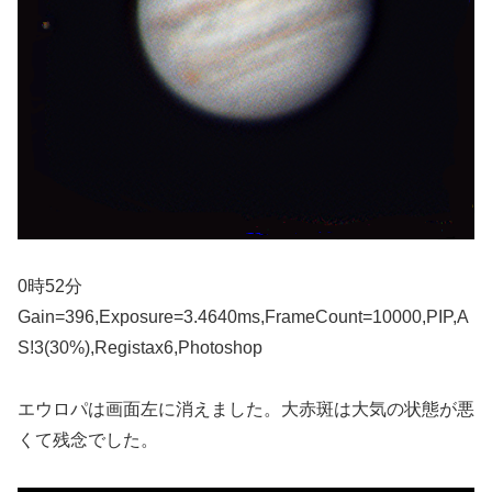
0時52分
Gain=396,Exposure=3.4640ms,FrameCount=10000,PIP,A
S!3(30%),Registax6,Photoshop
エウロパは画面左に消えました。大赤斑は大気の状態が悪
くて残念でした。