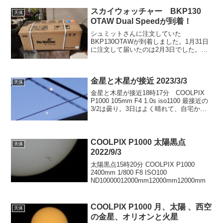
弱い風が吹いていたの...
スカイウォッチャー BKP130
天体
OTAW Dual Speedが到着！
シュミットさんに注文していた
BKP130OTAWが到着しました。1月31日
に注文して届いたのは2月3日でした。税
込みで30250円でした。20%のディスカウ
ントしていたので予定より安く購入でき
ました。ここではBKP130に関連したパー
金星と木星が接近 2023/3/3
ツやカ...
天体
金星と木星が接近18時17分 COOLPIX
P1000 105mm F4 1.0s iso1100 最接近の
3/2は曇り。3日はよく晴れて、自宅から
だと蜘蛛の巣のような電線の中に明るく
輝いてるのが見えた。金星：-3.94木
星：-2.09 ...
COOLPIX P1000 太陽黒点
天体
2022/9/3
太陽黒点15時20分 COOLPIX P1000
2400mm 1/800 F8 ISO100
ND10000012000mm12000mm12000mm
COOLPIX P1000 月、太陽 、西空
天体
の金星、オリオンと火星