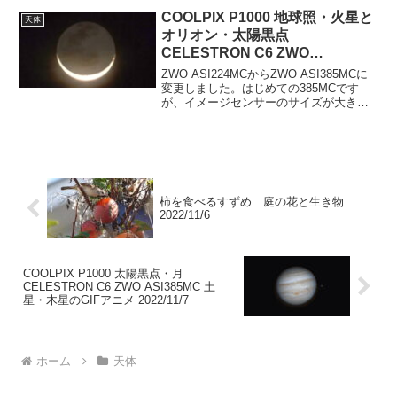
COOLPIX P1000 地球照・火星と
天体
オリオン・太陽黒点
CELESTRON C6 ZWO
ASI385MC 土星・木星
ZWO ASI224MCからZWO ASI385MCに
2022/10/23
変更しました。はじめての385MCです
が、イメージセンサーのサイズが大きく
なったので、惑星の導入が少し楽になり
ました。地球照4時57分 COOLPIX P1000
1100mm 1/4 ...
柿を食べるすずめ 庭の花と生き物
2022/11/6
COOLPIX P1000 太陽黒点・月
CELESTRON C6 ZWO ASI385MC 土
星・木星のGIFアニメ 2022/11/7
ホーム
天体