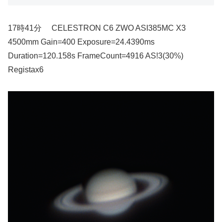
17時41分 CELESTRON C6 ZWO ASI385MC X3
4500mm Gain=400 Exposure=24.4390ms
Duration=120.158s FrameCount=4916 AS!3(30%)
Registax6