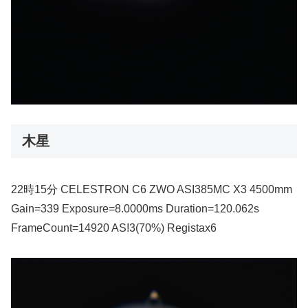
木星
22時15分 CELESTRON C6 ZWO ASI385MC X3 4500mm
Gain=339 Exposure=8.0000ms Duration=120.062s
FrameCount=14920 AS!3(70%) Registax6