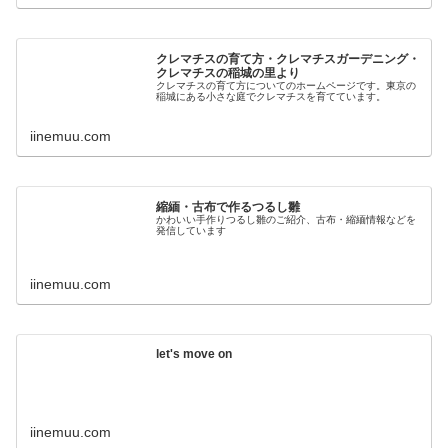
クレマチスの育て方・クレマチスガーデニング・
クレマチスの稲城の里より
クレマチスの育て方についてのホームページです。東京の
稲城にある小さな庭でクレマチスを育てています。
iinemuu.com
縮緬・古布で作るつるし雛
かわいい手作りつるし雛のご紹介、古布・縮緬情報などを
発信しています
iinemuu.com
let's move on
iinemuu.com