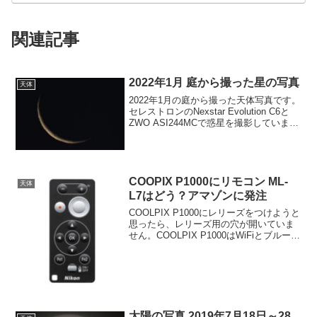
関連記事
2022年1月 庭から撮った星の写真
天体
2022年1月の庭から撮った天体写真です。
セレストロンのNexstar Evolution C6と
ZWO ASI244MCで惑星を撮影していま
す。また、太陽はcoolpix p1000,月などは
D500で撮影しています。庭先で撮ってい
ますが...
COOPIX P1000にリモコン ML-
天体
L7はどう？アマゾンに発注
COOLPIX P1000にレリーズをつけようと
思ったら、レリーズ用の穴が開いていま
せん。COOLPIX P1000はWiFiとブルート
ゥースに対応していて、レリーズはこれ
らを経由して行うようです。ということ
でメカニカルなレリーズが使えない...
太陽の写真 2019年7月18日～28