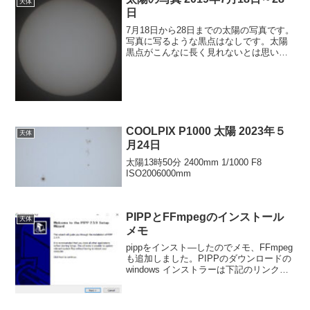
天体
日
7月18日から28日までの太陽の写真です。
写真に写るような黒点はなしです。太陽
黒点がこんなに長く見れないとは思いも
よりませんでした。昔は太陽黒点が無い
日のほうが珍しかった記憶があります。7
月18日9時10分 曇り雲がかかっているの
でびやっと...
COOLPIX P1000 太陽 2023年５
天体
月24日
太陽13時50分 2400mm 1/1000 F8
ISO2006000mm
PIPPとFFmpegのインストール
天体
メモ
pippをインスト―したのでメモ、FFmpeg
も追加しました。PIPPのダウンロードの
windows インストラーは下記のリンクに
あります。ダウンロードした
pipp_install_x64_2.5.9.zipを解凍して下図
のようにインストー...