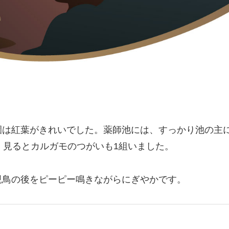
園は紅葉がきれいでした。薬師池には、すっかり池の主
く見るとカルガモのつがいも1組いました。
親鳥の後をピーピー鳴きながらにぎやかです。