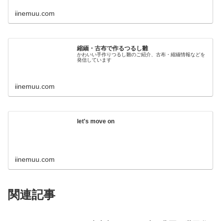
iinemuu.com
縮緬・古布で作るつるし雛
かわいい手作りつるし雛のご紹介、古布・縮緬情報などを
発信しています
iinemuu.com
let's move on
iinemuu.com
関連記事