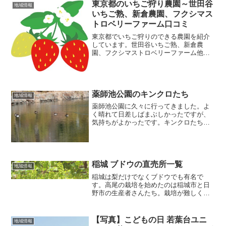
東京都のいちご狩り農園～世田谷
地域情報
いちご熟、新倉農園、フクシマス
トロベリーファーム口コミ
東京都でいちご狩りのできる農園を紹介
しています。世田谷いちご熟、新倉農
園、フクシマストロベリーファーム他世
田谷いちご熟料金大人（中学生以上）
2000円小人（2才～小学校）1700円30分
食べ放題いちご品種 あきひめ、紅ほっ
ぺ口コミ都内でいち...
薬師池公園のキンクロたち
地域情報
薬師池公園に久々に行ってきました。よ
く晴れて日差しばまぶしかったですが、
気持ちがよかったです。キンクロたちが
ぷかぷか浮いて気持ちよさそうです。20
羽ほどしかいないようでちょっと寂しい
です。ほかには、カルガモやカイツブリ
が浮かんでいました。正...
稲城 ブドウの直売所一覧
地域情報
稲城は梨だけでなくブドウでも有名で
す。高尾の栽培を始めたのは稲城市と日
野市の生産者さんたち。栽培が難しくか
なりの試行錯誤を繰り返すうち次第に認
知度も上がり、現在では贈答用の高級ブ
ランドとしても定着しています。稲城市
【写真】こどもの日 若葉台ユニ
地域情報
のブドウ直売所一覧 いなぎ...