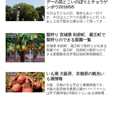
デーの花とこいのぼりとチョウゲ
ンボウ2018/5/5
今日は子どもの日、連休もあと一日で
す。今日はユニデーの花屋さんに行った
あと上谷戸親水公園を回って帰ってきま
した。ユニデーの花屋さんはあいかわら
ずに賑わっていました。花を買った後
は、上谷戸親水公園のこいのぼりを眺め
梨狩り 宮城県 利府町、蔵王町で
地域情報
て帰ろうということになり公園...
梨狩りのできる梨園一覧
宮城県 利府町、蔵王町で梨狩りが出来る
梨園です。蔵王町、利府町の梨狩りので
きる梨園園名住所電話福田果樹園蔵王町
大字円田字弁天270224-33-3378室野井果
実蔵王町大字円田字棚村道上28-10224-
33-2669八代果樹園蔵王町大字円...
いも堀 大阪府、京都府の観光い
地域情報
も堀情報
大阪、京都の主な芋ほり農園情報です。
大阪の富田林市農業公園サバーファーム
は甲子園球場が5個分ぐらいある体験農場
です。また、上の太子観光みかん園はさ
つまいもほりも時期になると楽しめま
す。京都のあらす観光いも掘り農園では
特産の「寺田イモ」の収穫...