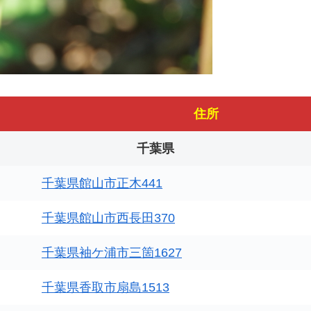
住所
千葉県
千葉県館山市正木441
千葉県館山市西長田370
千葉県袖ケ浦市三箇1627
千葉県香取市扇島1513