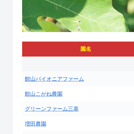
園名
館山パイオニアファーム
館山こがね農園
グリーンファーム三基
増田農園