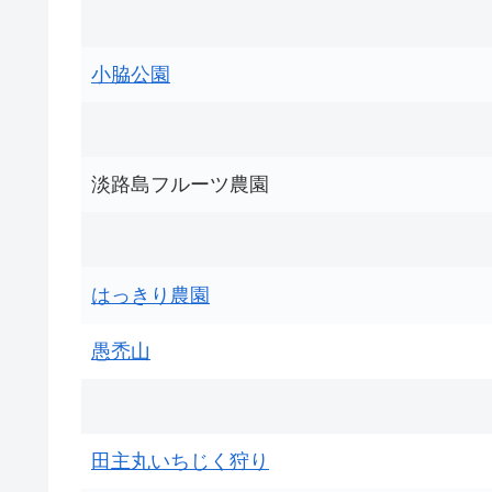
小脇公園
淡路島フルーツ農園
はっきり農園
愚禿山
田主丸いちじく狩り