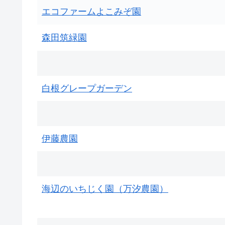
エコファームよこみぞ園
森田筑緑園
白根グレープガーデン
伊藤農園
海辺のいちじく園（万汐農園）