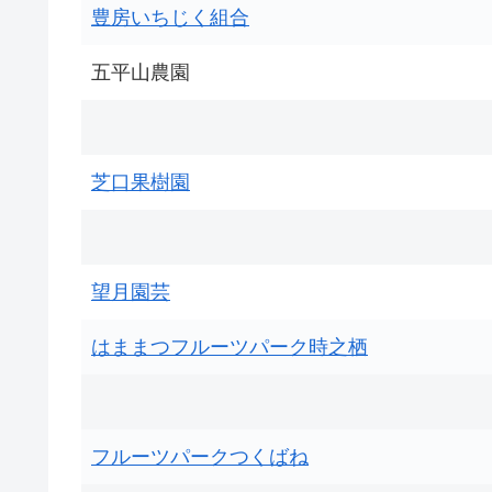
豊房いちじく組合
五平山農園
芝口果樹園
望月園芸
はままつフルーツパーク時之栖
フルーツパークつくばね