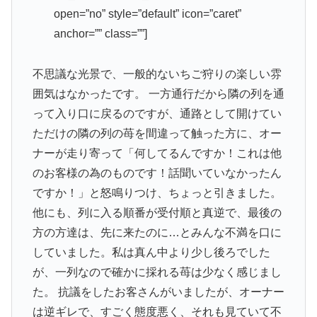
open=”no” style=”default” icon=”caret”
anchor=”” class=””]
不思議な光景で、一般的ないちご狩りの楽しい雰
囲気はなかったです。 一方通行だから隣の列を通
って入り口に戻るのですが、通路として開けてい
ただけの隣の列の苺を間違って触った方に、オー
ナーが走り寄って「何してるんですか！これは他
のお客様の為のものです！話聞いていなかったん
ですか！」と怒鳴りつけ、ちょっと引きました。
他にも、列に入る順番が受付順と真逆で、最後の
方の方達は、先に来たのに…とみんな不満を口に
していました。私は真ん中より少し後ろでした
が、一列なので確かに採れる苺は少なく感じまし
た。 抗議をしたお客さんがいましたが、オーナー
は逆ギレで、すごく態度悪く、それも見ていて不