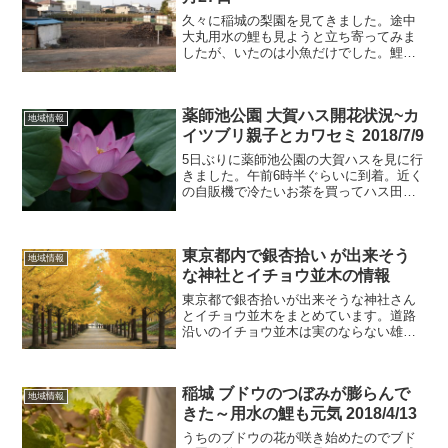
久々に稲城の梨園を見てきました。途中
大丸用水の鯉も見ようと立ち寄ってみま
したが、いたのは小魚だけでした。鯉は
寒さを避けて深みのあるところに移動し
たようです。稲城の梨園と大丸用水 11
月27日の様子ここの梨園はなんと梨の木
薬師池公園 大賀ハス開花状況~カ
が伐採されていました...
地域情報
イツブリ親子とカワセミ 2018/7/9
5日ぶりに薬師池公園の大賀ハスを見に行
きました。午前6時半ぐらいに到着。近く
の自販機で冷たいお茶を買ってハス田に
向かいます。大賀ハスの花は数本咲いて
いる程度でほとんどが蕾です。5日前に比
べても開花状況に変化はあまり見られま
東京都内で銀杏拾い が出来そう
せんでしたが蕾の数...
地域情報
な神社とイチョウ並木の情報
東京都で銀杏拾いが出来そうな神社さん
とイチョウ並木をまとめています。道路
沿いのイチョウ並木は実のならない雄の
イチョウの木を植えているところが多く
あります。実が落ちて通行の妨げにらな
いように配慮されています。甲州街道の
稲城 ブドウのつぼみが膨らんで
イチョウ並木は雄雌両方あ...
地域情報
きた～用水の鯉も元気 2018/4/13
うちのブドウの花が咲き始めたのでブド