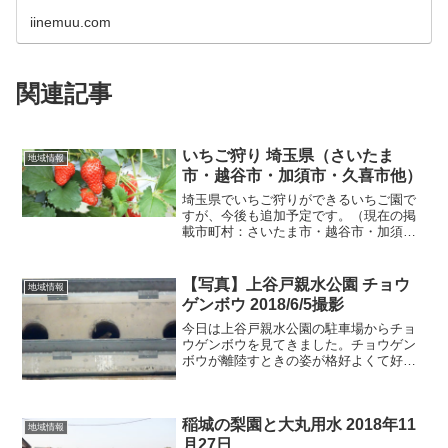
iinemuu.com
関連記事
いちご狩り 埼玉県（さいたま
地域情報
市・越谷市・加須市・久喜市他）
埼玉県でいちご狩りができるいちご園で
すが、今後も追加予定です。（現在の掲
載市町村：さいたま市・越谷市・加須
市・久喜市・熊谷市・行田市・鴻巣市・
上里町・春日部市・上尾市・深谷市・横
瀬町・秩父市・入間市・白岡市・飯能
【写真】上谷戸親水公園 チョウ
地域情報
市・滑川町・吉身町・蓮田市）...
ゲンボウ 2018/6/5撮影
今日は上谷戸親水公園の駐車場からチョ
ウゲンボウを見てきました。チョウゲン
ボウが離陸すときの姿が格好よくて好き
です。カメラはいつものRX10M4です。
お散歩カメラでRX10M4も使い始めて3週
間ほどたちました。写真はJPEGのファイ
稲城の梨園と大丸用水 2018年11
ンでいつも...
地域情報
月27日