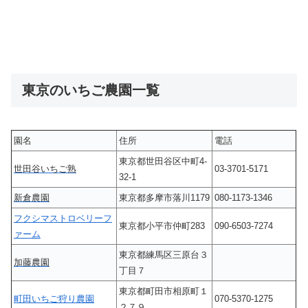
東京のいちご農園一覧
園名
住所
電話
東京都世田谷区中町4-
世田谷いちご熟
03-3701-5171
32-1
新倉農園
東京都多摩市落川1179
080-1173-1346
フクシマストロベリーフ
東京都小平市仲町283
090-6503-7274
ァーム
東京都練馬区三原台３
加藤農園
丁目７
東京都町田市相原町１
町田いちご狩り農園
070-5370-1275
２７９