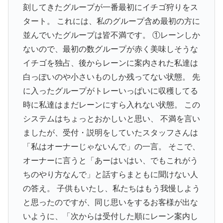
刻してきたグループが一番最初にイチゴ狩りをス
タート。 これには、私のグループ含め最初の方に
並んでいたグループは皆不満です。 ①レーンしか
ないので、最初の数グループが赤く美味しそうな
イチゴを独占、後からレーンに案内された私達は
白っぽいのや小さいものしか残ってない状態。 先
に入ったグループがトレーいっぱいに収穫してる
時に私達はまだレーンにすら入れない状態。 この
システムはちょっとおかしいと思い、 不満を言い
ましたが、受付・説明をしていたスタッフさんは
「私はオーナーじゃないんで」の一言。 そこで、
オーナーに言うと「あーはいはい、でもこれがう
ちのやり方なんで」と話すらまともに聞けない人
の答え。 子供もいたし、私たちはもう我慢しよう
と思ったのですが、同じ思いをするお客様が出な
いように、「次からは受付した順にレーン案内し