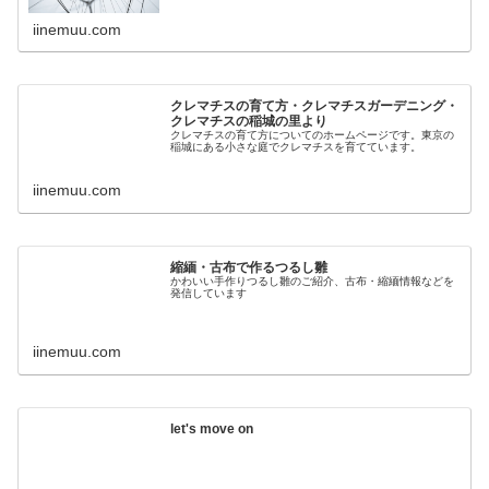
iinemuu.com
クレマチスの育て方・クレマチスガーデニング・
クレマチスの稲城の里より
クレマチスの育て方についてのホームページです。東京の
稲城にある小さな庭でクレマチスを育てています。
iinemuu.com
縮緬・古布で作るつるし雛
かわいい手作りつるし雛のご紹介、古布・縮緬情報などを
発信しています
iinemuu.com
let's move on