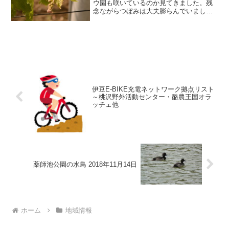
ウ園も咲いているのか見てきました。残
念ながらつぼみは大夫膨らんでいました
が、花が咲くのはもう少し先の様でし
た。梨の小さな実は少し大きくなったか
も見てきました。気持ち大きくなってい
るようです。稲城のブドウブ...
伊豆E-BIKE充電ネットワーク拠点リスト
～桃沢野外活動センター・酪農王国オラ
ッチェ他
薬師池公園の水鳥 2018年11月14日
ホーム
地域情報