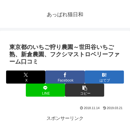
あっぱれ猫日和
東京都のいちご狩り農園～世田谷いちご
熟、新倉農園、フクシマストロベリーファ
ーム口コミ
X
Facebook
はてブ
LINE
コピー
2018.11.14
2019.03.21
スポンサーリンク