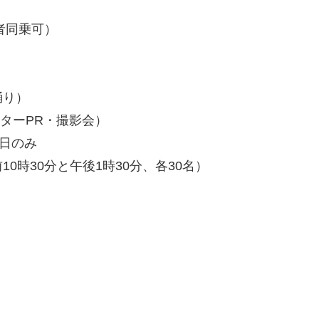
者同乗可）
踊り）
ターPR・撮影会）
曜日のみ
時30分と午後1時30分、各30名）