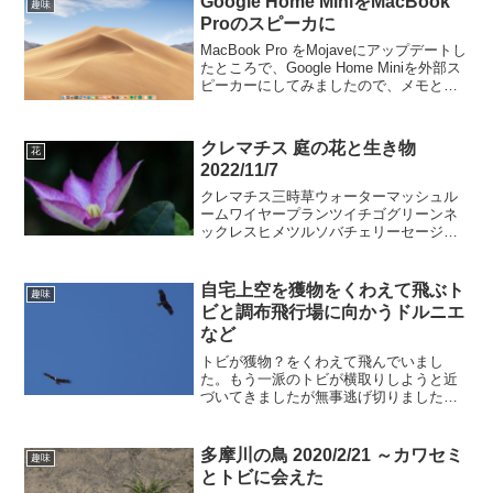
Google Home MiniをMacBook
趣味
Proのスピーカに
MacBook Pro をMojaveにアップデートし
たところで、Google Home Miniを外部ス
ピーカーにしてみましたので、メモとし
て残しておくことにしました。以下の環
境ではGoogle Home MiniはGoogle
Home...
クレマチス 庭の花と生き物
花
2022/11/7
クレマチス三時草ウォーターマッシュル
ームワイヤープランツイチゴグリーンネ
ックレスヒメツルソバチェリーセージコ
センダングササルビアコーラルニンフサ
ボテンマルハマンネングサカクトラノオ
ランタナキクローズマリーハゼラン茶カ
自宅上空を獲物をくわえて飛ぶト
趣味
キレースラベンダーバラヤ...
ビと調布飛行場に向かうドルニエ
など
トビが獲物？をくわえて飛んでいまし
た。もう一派のトビが横取りしようと近
づいてきましたが無事逃げ切りました。
トビの獲物を狙う別のトビ4月16日8時53
分撮影白い小さなものをくわえていま
す。遠すぎてよくわかりません。他のト
多摩川の鳥 2020/2/21 ～カワセミ
趣味
ビが追いかけているので...
とトビに会えた