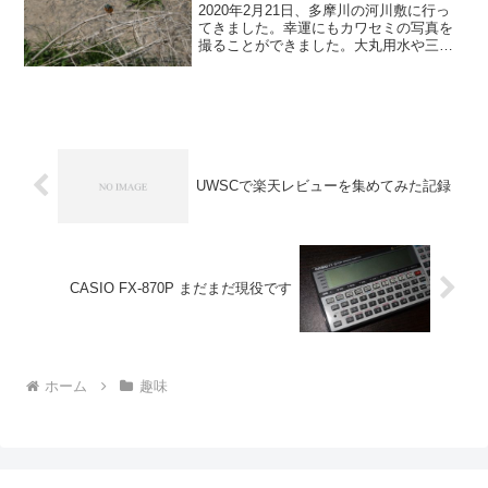
2020年2月21日、多摩川の河川敷に行っ
てきました。幸運にもカワセミの写真を
撮ることができました。大丸用水や三沢
川でもごくたまに見かけますが、多摩川
にもカワセミが住んでいる様でした。多
摩川上空には猛禽類が現れるので心配で
すね。カワセミの写...
UWSCで楽天レビューを集めてみた記録
CASIO FX-870P まだまだ現役です
ホーム
趣味