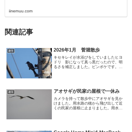
iinemuu.com
関連記事
2026年1月 菅堀散歩
趣味
キセキレイが水浴びをしていましたヒヨ
ドリ 影になって真っ黒だったので、明
るさを補正しました。ピンボケです。ム
クドリだと思います。オナガです。最
近、数が増えているように感じます。菅
掘りの改修工事大きな石が積んでありま
す。キジバトオナガの群れ月...
アオサギが民家の屋根で一休み
趣味
カメラを持って散歩中にアオサギを見か
けました。用水路の穂から飛び出して近
くの民家の屋根に止まりました。用水路
にいる小魚を食べていたのでしょう。屋
根の上でのんびりと周りを眺めているよ
うでした。もう飛び立つかと思って見て
いましたがなかなか飛び立...