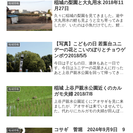
稲城の梨園と大丸用水 2018年11
やハリの上、穴の...
地域情報
月27日
久々に稲城の梨園を見てきました。途中
大丸用水の鯉も見ようと立ち寄ってみま
したが、いたのは小魚だけでした。鯉は
寒さを避けて深みのあるところに移動し
たようです。稲城の梨園と大丸用水 11
月27日の様子ここの梨園はなんと梨の木
【写真】こどもの日 若葉台ユニ
が伐採されていました...
地域情報
デーの花とこいのぼりとチョウゲ
ンボウ2018/5/5
今日は子どもの日、連休もあと一日で
す。今日はユニデーの花屋さんに行った
あと上谷戸親水公園を回って帰ってきま
した。ユニデーの花屋さんはあいかわら
ずに賑わっていました。花を買った後
は、上谷戸親水公園のこいのぼりを眺め
稲城 上谷戸親水公園近くのカル
地域情報
て帰ろうということになり公園...
ガモ夫婦 2018/7/8
上谷戸親水公園近くにアオサギを見に来
ましたが、アオサギは来ていませんでし
た。代わりにカルガモの夫婦が田んぼに
下りていました。移動する気配もなかっ
たので写真と動画を撮ってきました。稲
城 上谷戸親水公園近くのカルガモ夫婦ア
コサギ 菅堀 2024年9月9日 9
オサギがいた田んぼにカ...
地域情報