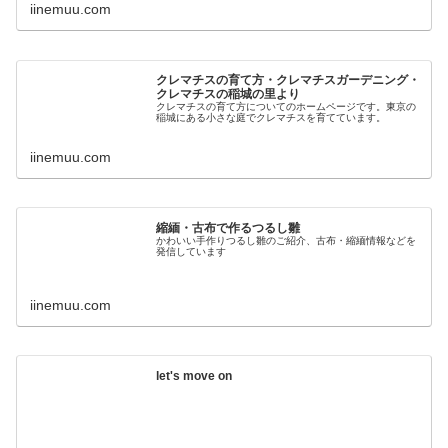
iinemuu.com
クレマチスの育て方・クレマチスガーデニング・
クレマチスの稲城の里より
クレマチスの育て方についてのホームページです。東京の
稲城にある小さな庭でクレマチスを育てています。
iinemuu.com
縮緬・古布で作るつるし雛
かわいい手作りつるし雛のご紹介、古布・縮緬情報などを
発信しています
iinemuu.com
let's move on