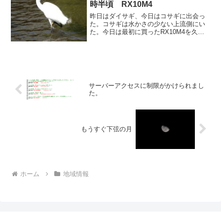
時半頃 RX10M4
昨日はダイサギ、今日はコサギに出会っ
た。コサギは水かさの少ない上流側にい
た。今日は最初に買ったRX10M4を久々
に持ち出して撮影。しかし、長らく使っ
ていなかったので、バッテリーがなくな
り日時がリセットされていたのに気が付
かず、タイムスタンプ...
サーバーアクセスに制限がかけられまし
た。
もうすぐ下弦の月
ホーム
地域情報