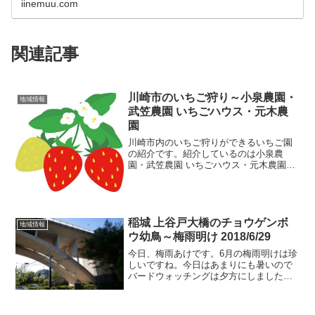
iinemuu.com
関連記事
川崎市のいちご狩り～小泉農園・
地域情報
武笠農園 いちごハウス・元木農
園
川崎市内のいちご狩りができるいちご園
の紹介です。紹介しているのは小泉農
園・武笠農園 いちごハウス・元木農園で
す。都市圏のいちご園なので混雑が予想
されます。電話等で予約してからの方が
安心です。川崎市内のいちご園情報～小
泉農園・武笠農園 いちご...
稲城 上谷戸大橋のチョウゲンボ
地域情報
ウ幼鳥～梅雨明け 2018/6/29
今日、梅雨あけです。6月の梅雨明けは珍
しいですね。今日はあまりにも暑いので
バードウォッチングは夕方にしました。5
時過ぎに上谷戸親水公園に到着です。気
温はまだ30°C以上あったと思います。チ
ョウゲンボウは上谷戸大橋のアーチの上