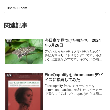
iinemuu.com
関連記事
今日庭で見つけた虫たち 2024
趣味
年6月26日
アゲハ太ったハチ（クマバチだと思う）
チビカマキリ（トリミング）です。小さ
いけど立派なカマです。キアゲハの幼虫
と同じイタリアンパセリにいました。キ
アゲハの幼虫トリミング
Fireのspotifyをchromecastデバ
趣味
イスに接続してみた
Fireのspotify freeのミュージックを
chromecast audioに接続したスピーカー
で鳴らしてみました。spotifyからは簡単
にオーディオ出力を変えられます。
Google Home Miniにも出力先を変えられ
ます。下の...