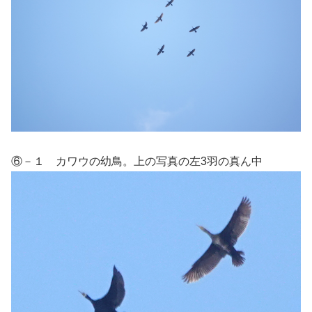
⑥－１ カワウの幼鳥。上の写真の左3羽の真ん中