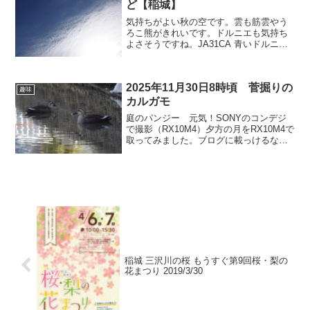
ど【稲城】
気持ちがよい秋の空です。雲も筋雲やう
ろこ熊がきれいです。ドルニエも気持ち
よさそうですね。JA31CA 青いドルニエ
は青空が似合います。JA37CA この伊豆
諸島航路では新しいドルニエです。
JA35CAJA742A Boeing 777-28...
2025年11月30日8時頃 菅掘りの
趣味
カルガモ
庭のパンジー 元気！SONYのコンデジ
で撮影（RX10M4）夕方の月をRX10M4で
取ってみました。ブログに載っけるなら
デジタルズームでも十分だと思います。
2400mm（デジタルズーム）600mm 光
学ズーム
稲城 三沢川の桜 もうすぐ第9回桜・梨の
花まつり 2019/3/30