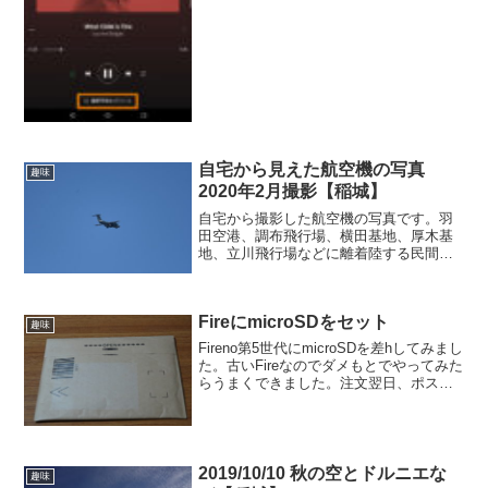
自宅から見えた航空機の写真
趣味
2020年2月撮影【稲城】
自宅から撮影した航空機の写真です。羽
田空港、調布飛行場、横田基地、厚木基
地、立川飛行場などに離着陸する民間航
空機、自衛隊機、米軍機、東京消防庁ヘ
リ、警視庁ヘリなどとても賑やかです。
また、放送局の取材ヘリや空撮をするセ
FireにmicroSDをセット
スナなども時々見かけます...
趣味
Fireno第5世代にmicroSDを差hしてみまし
た。古いFireなのでダメもとでやってみた
らうまくできました。注文翌日、ポスト
にmicroSDが届いていました。microSDと
アダプターがセットで入っていました。
microSDのアップで...
2019/10/10 秋の空とドルニエな
趣味