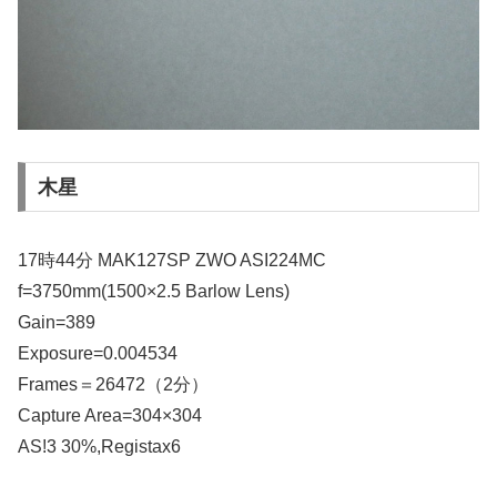
木星
17時44分 MAK127SP ZWO ASI224MC
f=3750mm(1500×2.5 Barlow Lens)
Gain=389
Exposure=0.004534
Frames＝26472（2分）
Capture Area=304×304
AS!3 30%,Registax6