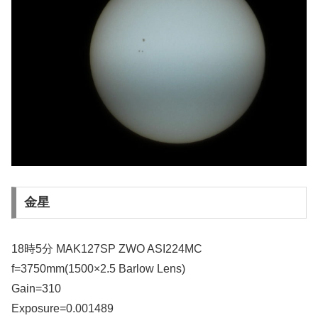
金星
18時5分 MAK127SP ZWO ASI224MC
f=3750mm(1500×2.5 Barlow Lens)
Gain=310
Exposure=0.001489