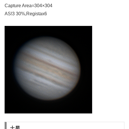
Capture Area=304×304
AS!3 30%,Registax6
土星