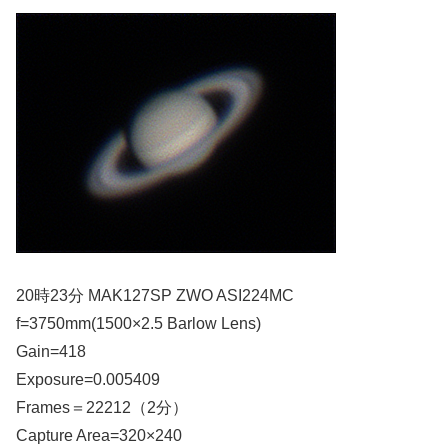
20時23分 MAK127SP ZWO ASI224MC
f=3750mm(1500×2.5 Barlow Lens)
Gain=418
Exposure=0.005409
Frames＝22212（2分）
Capture Area=320×240