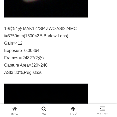
19時54分 MAK127SP ZWO ASI224MC
f=3750mm(1500×2.5 Barlow Lens)
Gain=412
Exposure=0.00864
Frames＝24827(2分）
Capture Area=320×240
AS!3 30%,Registax6
ホーム
検索
トップ
サイドバー