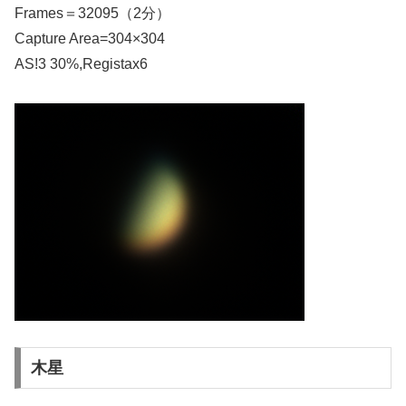
Frames＝32095（2分）
Capture Area=304×304
AS!3 30%,Registax6
木星