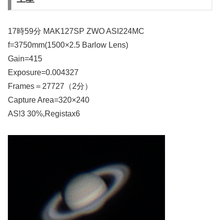
17時59分 MAK127SP ZWO ASI224MC
f=3750mm(1500×2.5 Barlow Lens)
Gain=415
Exposure=0.004327
Frames＝27727（2分）
Capture Area=320×240
AS!3 30%,Registax6