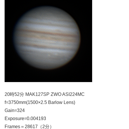
20時52分 MAK127SP ZWO ASI224MC
f=3750mm(1500×2.5 Barlow Lens)
Gain=324
Exposure=0.004193
Frames＝28617（2分）