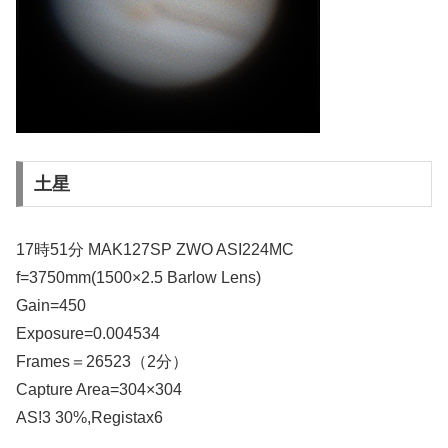
土星
17時51分 MAK127SP ZWO ASI224MC
f=3750mm(1500×2.5 Barlow Lens)
Gain=450
Exposure=0.004534
Frames＝26523（2分）
Capture Area=304×304
AS!3 30%,Registax6