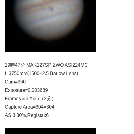
19時47分 MAK127SP ZWO ASI224MC
f=3750mm(1500×2.5 Barlow Lens)
Gain=360
Exposure=0.003689
Frames＝32535（2分）
Capture Area=304×304
AS!3 30%,Registax6