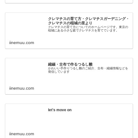
クレマチスの育て方・クレマチスガーデニング・
クレマチスの稲城の里より
クレマチスの育て方についてのホームページです。東京の
稲城にある小さな庭でクレマチスを育てています。
iinemuu.com
縮緬・古布で作るつるし雛
かわいい手作りつるし雛のご紹介、古布・縮緬情報などを
発信しています
iinemuu.com
let's move on
iinemuu.com