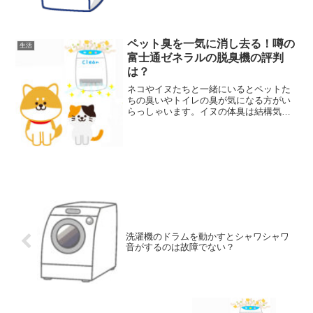
音波式は、ばい菌やカビの...
ペット臭を一気に消し去る！噂の
生活
富士通ゼネラルの脱臭機の評判
は？
ネコやイヌたちと一緒にいるとペットた
ちの臭いやトイレの臭が気になる方がい
らっしゃいます。イヌの体臭は結構気に
なりますね。ネコは基本的に無臭に近い
ですがトイレは臭います。最近の猫砂は
消臭効果があるものも多いいですが完全
には消臭できないようです...
洗濯機のドラムを動かすとシャワシャワ
音がするのは故障でない？