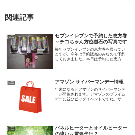
関連記事
セブンイレブンで予約した恵方巻
生活
～チコちゃん方位磁石の写真です
毎年セブンイレブンの恵方巻を買ってい
ますが、今年は予約販売のみなので予約
しておきました。本日は予約した恵方巻
をもらいに行きました。おまけに「チコ
ちゃん方位磁石」が付いてきました。セ
ブンイレブンで予約した恵方巻～チコち
ゃん方位磁石の写真恵方巻...
アマゾン サイバーマンデー情報
生活
年末になるとアマゾンのサイバーマンデ
ーが開催されます。アマゾンのプライム
デーに並びビッグイベントですね。サイ
バーマンデーは11月第4木曜の次の月曜日
サイバーマンデーは11月の第4木曜日（感
謝祭）の次の月曜日のことです。だから
マンデーなわけで...
パネルヒーターとオイルヒーター
生活
の違い～電気代は？