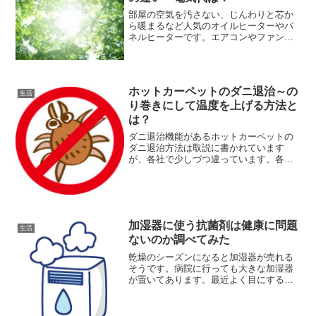
部屋の空気を汚さない、じんわりと芯か
ら暖まるなど人気のオイルヒーターやパ
ネルヒーターです。エアコンやファンヒ
ーターの風が気になる方にも人気です。
我が家にも小さなオイルヒーターがあり
ますが、すぐには暖まらないですが気が
付くとじんわりと暖まって...
ホットカーペットのダニ退治～の
生活
り巻きにして温度を上げる方法と
は？
ダニ退治機能があるホットカーペットの
ダニ退治方法は取説に書かれています
が、各社で少しづつ違っています。各メ
ーカーの2畳用のマニュアルをチェックし
てダニ退治の方法を一覧にしました。2畳
ホットカーペットのダニ退治テクノス
TWA-2000B のダ...
加湿器に使う抗菌剤は健康に問題
生活
ないのか調べてみた
乾燥のシーズンになると加湿器が売れる
そうです。病院に行っても大きな加湿器
が置いてあります。最近よく目にするの
が家庭用の超音波式加湿器です。しずく
型のものや、キャラクター型のものなど
デザインもいろいろあります。しかし超