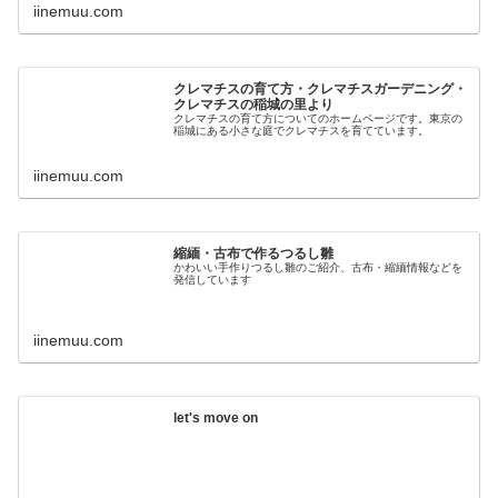
iinemuu.com
クレマチスの育て方・クレマチスガーデニング・
クレマチスの稲城の里より
クレマチスの育て方についてのホームページです。東京の
稲城にある小さな庭でクレマチスを育てています。
iinemuu.com
縮緬・古布で作るつるし雛
かわいい手作りつるし雛のご紹介、古布・縮緬情報などを
発信しています
iinemuu.com
let's move on