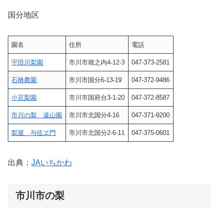
国分地区
園名
住所
電話
宇田川梨園
市川市堀之内4-12-3
047-373-2581
石橋農園
市川市国分6-13-19
047-372-9486
小宮梨園
市川市国府台3-1-20
047-372-8587
市川の梨 遠山園
市川市北国分4-16
047-371-9200
梨屋 与佐ヱ門
市川市北国分2-6-11
047-375-0601
出典：
JAいちかわ
市川市の梨