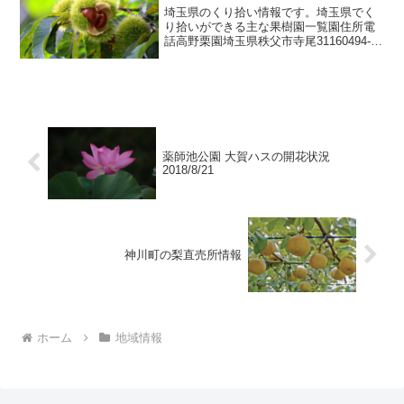
埼玉県のくり拾い情報です。埼玉県でく
り拾いができる主な果樹園一覧園住所電
話高野栗園埼玉県秩父市寺尾31160494-
23-9276荒川ファミリー農園埼玉県秩父市
荒川日野531-10494-54-1696きのこの里
(有)鈴加園埼玉県秩父市荒...
薬師池公園 大賀ハスの開花状況
2018/8/21
神川町の梨直売所情報
ホーム
地域情報