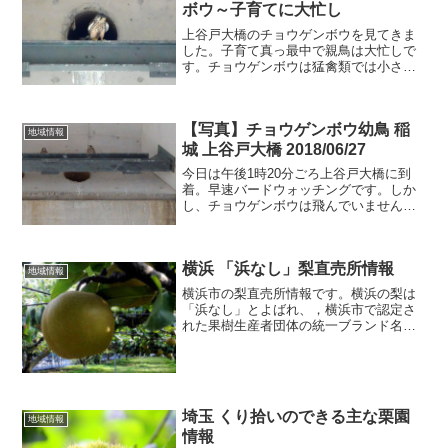
話南那須観光いちご園那...
ボウ～子育てに大忙し
上谷戸大橋のチョウゲンボウを見てきま
した。子育て真っ最中で親鳥は大忙しで
す。チョウゲンボウは猛禽類では小さく
てハトよりわずかに大きい程度です。し
かし、視力、聴力ともに抜群の優れたハ
ンターです。今日のお散歩カメラはチョ
【写真】チョウゲンボウ幼鳥 稲
ウゲンボウです。チョウゲ...
地域情報
城 上谷戸大橋 2018/06/27
今日は午後1時20分ごろ上谷戸大橋に到
着。早速バードウォッチングです。しか
し、チョウゲンボウは飛んでいません。
橋の巣穴近くの梁に止まっていました。
暑いので、少し涼しくなるのを待ってい
るようです。夕方に来れば飛ぶ姿を見れ
横浜 「浜なし」梨直売所情報
たかもしれませんね。2...
地域情報
横浜市の梨直売所情報です。横浜の梨は
「浜なし」とよばれ、，横浜市で認定さ
れた果樹生産者団体の統一ブランド名で
す。横浜の梨がすべて「浜なし」という
わけではないのですね。一般のスーパー
などで販売されることはなく、直売所で
の購入となります。横浜 ...
埼玉 くり拾いのできる主な栗園
地域情報
情報