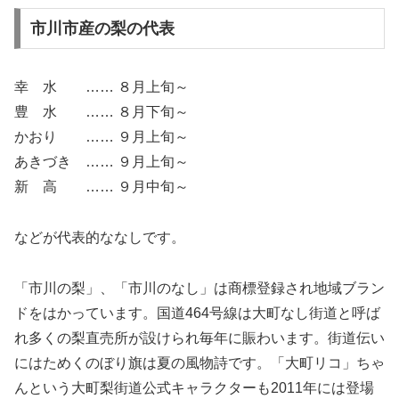
市川市産の梨の代表
幸 水 …… ８月上旬～
豊 水 …… ８月下旬～
かおり …… ９月上旬～
あきづき …… ９月上旬～
新 高 …… ９月中旬～
などが代表的ななしです。
「市川の梨」、「市川のなし」は商標登録され地域ブラン
ドをはかっています。国道464号線は大町なし街道と呼ば
れ多くの梨直売所が設けられ毎年に賑わいます。街道伝い
にはためくのぼり旗は夏の風物詩です。「大町リコ」ちゃ
んという大町梨街道公式キャラクターも2011年には登場