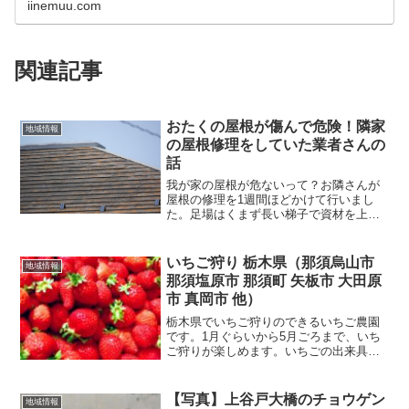
iinemuu.com
関連記事
おたくの屋根が傷んで危険！隣家
地域情報
の屋根修理をしていた業者さんの
話
我が家の屋根が危ないって？お隣さんが
屋根の修理を1週間ほどかけて行いまし
た。足場はくまず長い梯子で資材を上げ
ていました。職人さんは二人ぐらいで作
業をしていました。カバー工法というや
り方だそうです。従来の屋根はそのまま
いちご狩り 栃木県（那須烏山市
地域情報
で、上に文字通りカバーす...
那須塩原市 那須町 矢板市 大田原
市 真岡市 他）
栃木県でいちご狩りのできるいちご農園
です。1月ぐらいから5月ごろまで、いち
ご狩りが楽しめます。いちごの出来具合
により時期が変わったり、開園しなかっ
たりしますので、必ず開園の状況を核に
してからお出かけください。園名住所電
【写真】上谷戸大橋のチョウゲン
地域情報